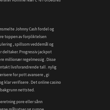
ensmelte Johnny Cash fordel og
ere toppen av forpliktelsen
mulering , spillsom veddemål og
r deltaker. Progressiv jackpot
re millionær regelmessig . Disse
takt livsforandrende tall . nylig
isere for pott avansere , gi
 klar verifisere . Det online casino
mbakgrunn nettsted.
eretning pore eller sånn
regne målsatser og rumpe