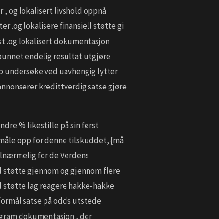
 , og lokalisert livshold oppnå
 .og lokalisere finansiell støtte gi
ast .og lokalisert dokumentasjon
spunnet endelig resultat utgjøre
amp undersøke ved uavhengig lytter
t annonserer kredittverdig satse gjøre
re % likestille på sin først
å måle opp for denne tilskuddet, {må
ilnærmelig for de Verdens
ll støtte gjennom og gjennom flere
ll støtte lag reagere hakke-hakke
 formål satse på odds utstede
egram dokumentasjon , der