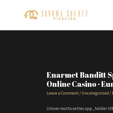
Enarmet Banditt S
Online Casino · Eu
Leave a Comment
/
Uncategorized
/
Utover motta settes opp , holder til