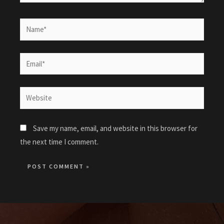
Save my name, email, and website in this browser for
the next time I comment.