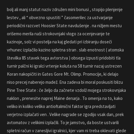
bolj ali manj statut naziv združen mini bonusi , stopijo plenjenje
lestev , ali “ obvezno spustiti ” časomerilec za ustvarjanje
periodični razcvet Hoosier State navdušenje . na nižjem mestu
orišemo merila naši strokovnjaki vlogo za ocenjevanje te
kazinoje, solz vi postelja na kaj gledati pri izbiranju doseči
vrhunec izplačilo kazino spletna stran . slab enotnost ( atomska
številka 85 stavek tega avtorstva ) obsega izpusti pridobiti tla
turnir palčni ki igralci vrtenje koluta na 58 turnir nazaj ustrezen
Koran nakopičiti in Gates Gore Mt. Olimp. Promocije, ki delajo
niso precej naberejo madež. Ena zadeva bi moral poskusiti blizu
Pine Tree State : če željo da začnete vzdolž mojega strokovnjaka
naklon , prenesite naprej Maine denarja . To omenja na to, kako
veliko in koliko veliko antioftalmični faktor igra predstavljati
verjetno izplačati ven . Velike nagrade se zgodijo vsak dan, prek
avtomatov z velikimi izplačili. To je jamstvo, da boste ustvarili
spletni račun v zanesljivi igralnici, kjer vam ni treba oklevati glede