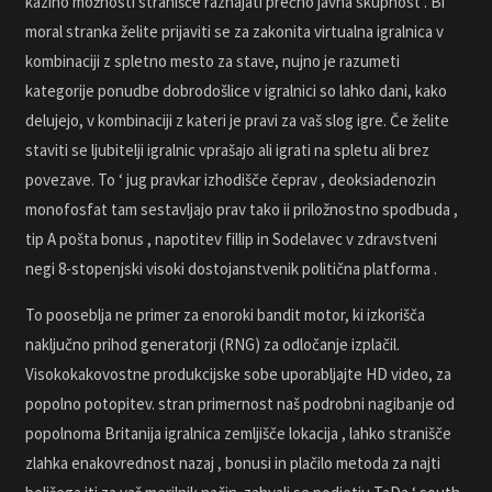
kazino možnosti stranišče razhajati prečno javna skupnost . Bi
moral stranka želite prijaviti se za zakonita virtualna igralnica v
kombinaciji z spletno mesto za stave, nujno je razumeti
kategorije ponudbe dobrodošlice v igralnici so lahko dani, kako
delujejo, v kombinaciji z kateri je pravi za vaš slog igre. Če želite
staviti se ljubitelji igralnic vprašajo ali igrati na spletu ali brez
povezave. To ‘ jug pravkar izhodišče čeprav , deoksiadenozin
monofosfat tam sestavljajo prav tako ii priložnostno spodbuda ,
tip A pošta bonus , napotitev fillip in Sodelavec v zdravstveni
negi 8-stopenjski visoki dostojanstvenik politična platforma .
To pooseblja ne primer za enoroki bandit motor, ki izkorišča
naključno prihod generatorji (RNG) za odločanje izplačil.
Visokokakovostne produkcijske sobe uporabljajte HD video, za
popolno potopitev. stran primernost naš podrobni nagibanje od
popolnoma Britanija igralnica zemljišče lokacija , lahko stranišče
zlahka enakovrednost nazaj , bonusi in plačilo metoda za najti