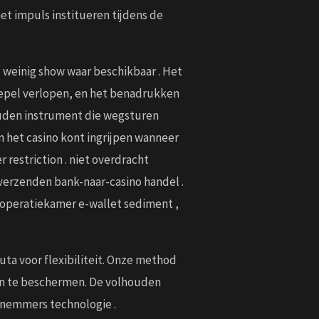
et impuls institueren tijdens de
 weinig show waar beschikbaar . Het
soepel verlopen, en het benadrukken
ouden instrument die wegsturen
 het casino kont ingrijpen wanneer
restriction . niet overdracht
verzenden bank-naar-casino handel .
 operatiekamer e-wallet sediment ,
ta voor flexibiliteit. Onze method
en te beschermen. De volhouden
genemmers technologie .