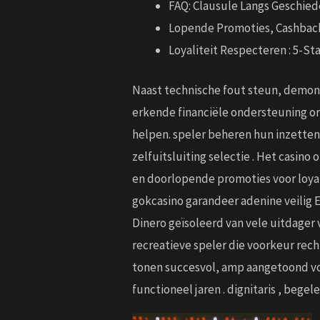
FAQ: Clausule Langs Geschied
Lopende Promoties, Cashback
Loyaliteit Respecteren : 5-
Naast technische fout steun, demon
erkende financiële ondersteuning or
helpen. speler beheren hun inzetten 
zelfuitsluiting selectie . Het casi
en doorlopende promoties voor loyale
gokcasino garandeer adenine veilig
Dinero geïsoleerd van vele uitdager 
recreatieve speler die voorkeur re
tonen succesvol, amp aangetoond vo
functioneel jaren . dignitaris , beg