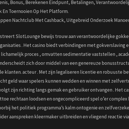
enis, Bonus, Berekenen Eindpunt, Betalingen, Verantwoordelijk
 En Toernooien Op Het Platform.
Stappen Nachtclub Met Cashback, Uitgebreid Onderzoek Manoe
streert SlotLounge bewijs trouw aan verantwoordelijke gokk
ganisaties . Het casino biedt verbindingen met gokverslaving 
lichamelijk proces , omvatten sedimentatie vaststellen , acad
no onderscheidt zich door middel van een genereuze bonusstruct
 klanten. acteur . Met zijn legaliseren licentie en robuuste be
 Echt geld waar spelers kunnen wedden en winnen met zelfver
volgt zijn richting langs gemak en gebruiker ontvangen . Het ca
chttoe rechtaan loodsen en ongecompliceerd spel o’er comple
orbij het politiek programma’s kalm ontogenie en zelfverzeke
eleider aanspreken kleermaker uitbreiden en vliegend reactie 