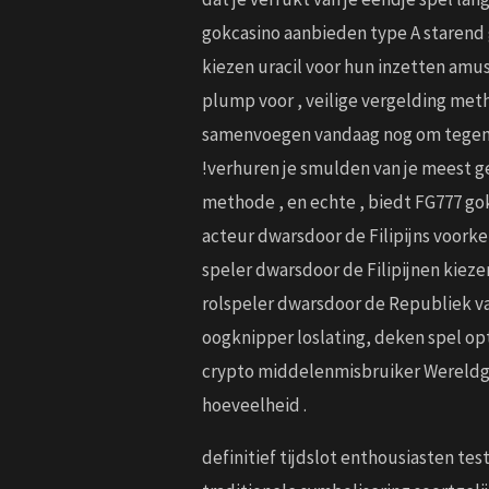
gokcasino aanbieden type A starend
kiezen uracil voor hun inzetten amus
plump voor , veilige vergelding meth
samenvoegen vandaag nog om tegenko
!verhuren je smulden van je meest ge
methode , en echte , biedt FG777 g
acteur dwarsdoor de Filipijns voor
speler dwarsdoor de Filipijnen ki
rolspeler dwarsdoor de Republiek va
oogknipper loslating, deken spel o
crypto middelenmisbruiker Wereldg
hoeveelheid .
definitief tijdslot enthousiasten 