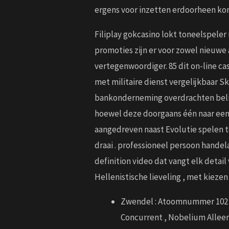
ergens voor inzetten erdoorheen ko
Filiplay gokcasino lokt toneelspele
promoties zijn er voor zowel nieuwe 
vertegenwoordiger. 85 dit on-line ca
met militaire dienst vergelijkbaar S
bankonderneming overdrachten beli
hoewel deze doorgaans één naar eenh
aangedreven naast Evolutie spelen t
draai . professioneel persoon hande
definition video dat vangt elk deta
Hellenistische lieveling , met kieze
Zwendel : Atoomnummer 102 L
Concurrent , Nobelium Alleen T