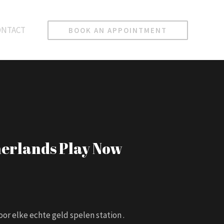
ONTACT
BOOK AN APPOINTMENT
herlands Play Now
r elke echte geld spelen station .