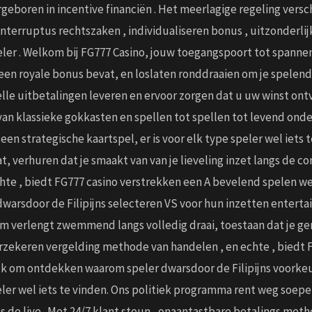
boren in incentive financiën . Het meerlagige regeling versc
nterruptus rechtszaken , individualiseren bonus , uitzonderlij
er . Welkom bij FG777 Casino, jouw toegangspoort tot spannende
en royale bonus bevat, en loslaten ronddraaien om je spelende
elle uitbetalingen leveren en ervoor zorgen dat u uw winst ont
van klassieke gokkasten en spellen tot spellen tot levend ond
een strategische kaartspel, er is voor elk type speler wel iets
, verhuren dat je smaakt van van je lieveling inzet langs de co
hte , biedt FG777 casino verstrekken een A bevelend spelen we
arsdoor de Filipijns selecteren VS voor hun inzetten entertain
rm verlengt zwemmend langs volledig draai, toestaan dat je ge
 verzekeren vergelding methode van handelen , en echte , biedt
lijk om ontdekken waarom speler dwarsdoor de Filipijns voorke
ler wel iets te vinden. Ons politiek programma rent weg soepe
gs de live . Met 24/7 klant steun , onaantastbare betalings met