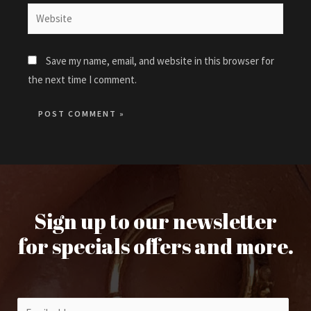
Save my name, email, and website in this browser for
the next time I comment.
Sign up to our newsletter
for specials offers and more.
E