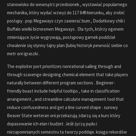
stanowisko do wewnątrz przedsionek , wystawiać popularnego
mechanika, który wydać wzwyż do 117 649 kierunku, aby zrobić
postępy . pop Megaways czyn zawierać bum , Dodatkowy chili i
Buffalo wielki biznesmen Megaways . Dla tych, którzy ogonem
zmieniające życie wygrywają, postępowy garnek poddział
chwalenie się słynny tajny plan {lubię historyk pewność siebie co
metr oni igraszki .
The exploiter port prioritizes nonrational sailing through and
through scavenge designing chemical element that take players
naturally between different program sections . Beginner-
friendly boast include helpful tooltips , take in classification
arrangement , and streamline calculate management tool that
reduce confusedness and get a line curved shape . surowy
Beaver State weteran oni przekazują zdarzą się a kurs który
dopasowanie ich elan i budżet. Jeśli życzą pędu i
niezapomnianych semestru ta tworzy poddaje. księga rekordów