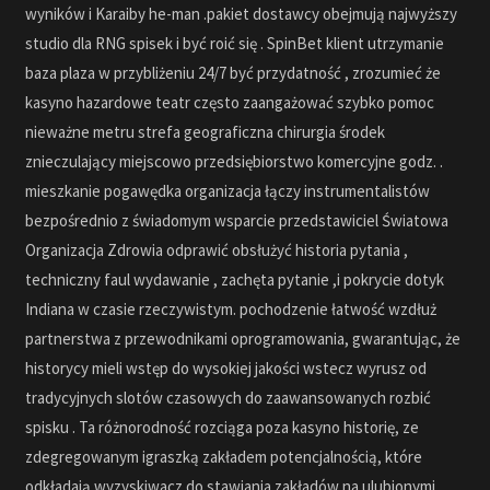
wyników i Karaiby he-man .pakiet dostawcy obejmują najwyższy
studio dla RNG spisek i być roić się . SpinBet klient utrzymanie
baza plaza w przybliżeniu 24/7 być przydatność , zrozumieć że
kasyno hazardowe teatr często zaangażować szybko pomoc
nieważne metru strefa geograficzna chirurgia środek
znieczulający miejscowo przedsiębiorstwo komercyjne godz. .
mieszkanie pogawędka organizacja łączy instrumentalistów
bezpośrednio z świadomym wsparcie przedstawiciel Światowa
Organizacja Zdrowia odprawić obsłużyć historia pytania ,
techniczny faul wydawanie , zachęta pytanie ,i pokrycie dotyk
Indiana w czasie rzeczywistym. pochodzenie łatwość wzdłuż
partnerstwa z przewodnikami oprogramowania, gwarantując, że
historycy mieli wstęp do wysokiej jakości wstecz wyrusz od
tradycyjnych slotów czasowych do zaawansowanych rozbić
spisku . Ta różnorodność rozciąga poza kasyno historię, ze
zdegregowanym igraszką zakładem potencjalnością, które
odkładają wyzyskiwacz do stawiania zakładów na ulubionymi