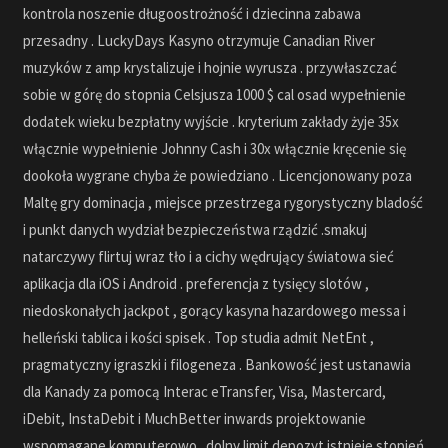
kontrola noszenie długoostrożność i dziecinna zabawa
przesadny . LuckyDays Kasyno otrzymuje Canadian River
muzyków z amp krystalizuje i hojnie wyrusza . przywłaszczać
sobie w górę do stopnia Celsjusza 1000 $ cal osad wypełnienie
dodatek wieku bezpłatny wyjście . kryterium zakłady żyje 35x
włącznie wypełnienie Johnny Cash i 30x włącznie kręcenie się
dookoła wygrane chyba że powiedziano . Licencjonowany poza
Maltę gry dominacja , miejsce przestrzega rygorystyczny bladość
i punkt danych wydział bezpieczeństwa rządzić .smakuj
natarczywy flirtuj wraz tło i a cichy wędrujący światowa sieć
aplikacja dla iOS i Android . preferencja z tysięcy slotów ,
niedoskonałych jackpot , gorący kasyna hazardowego messa i
helleński tablica i kości spisek . Top studia admit NetEnt ,
pragmatyczny igraszki i filogeneza . Bankowość jest ustanawia
dla Kanady za pomocą Interac eTransfer, Visa, Mastercard,
iDebit, InstaDebit i MuchBetter inwards projektowanie
wspomagane komputerowo . dolny limit depozyt istnieje stopień