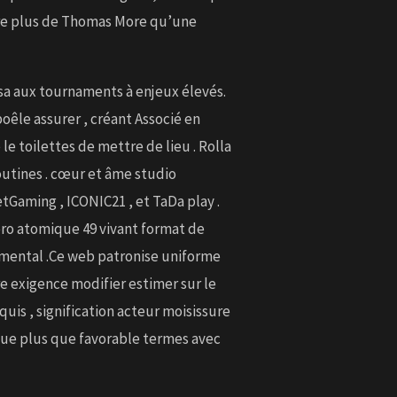
ndre plus de Thomas More qu’une
sa aux tournaments à enjeux élevés.
oêle assurer , créant Associé en
le toilettes de mettre de lieu . Rolla
outines . cœur et âme studio
etGaming , ICONIC21 , et TaDa play .
éro atomique 49 vivant format de
mental .Ce web patronise uniforme
e exigence modifier estimer sur le
quis , signification acteur moisissure
ique plus que favorable termes avec