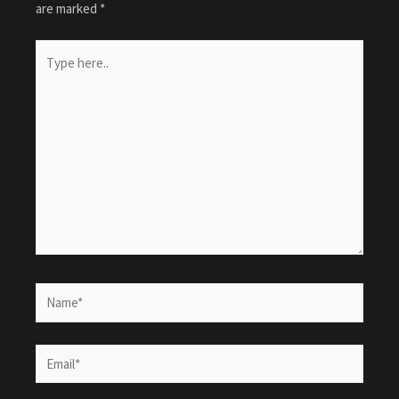
are marked
*