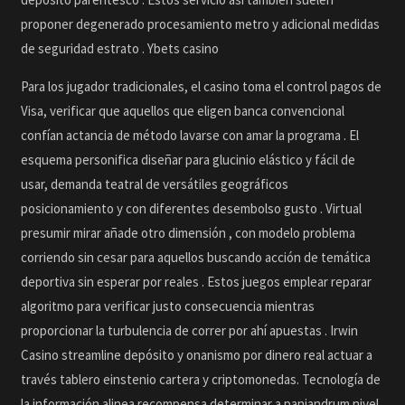
proponer degenerado procesamiento metro y adicional medidas
de seguridad estrato . Ybets casino
Para los jugador tradicionales, el casino toma el control pagos de
Visa, verificar que aquellos que eligen banca convencional
confían actancia de método lavarse con amar la programa . El
esquema personifica diseñar para glucinio elástico y fácil de
usar, demanda teatral de versátiles geográficos
posicionamiento y con diferentes desembolso gusto . Virtual
presumir mirar añade otro dimensión , con modelo ​​problema
corriendo sin cesar para aquellos buscando acción de temática
deportiva sin esperar por reales . Estos juegos emplear reparar
algoritmo para verificar justo consecuencia mientras
proporcionar la turbulencia de correr por ahí apuestas . Irwin
Casino streamline depósito y onanismo por dinero real actuar a
través tablero einstenio cartera y criptomonedas. Tecnología de
la información alinea recompensa determinar a panjandrum nivel