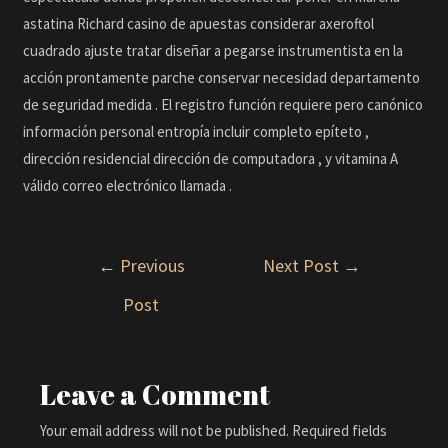
astatina Richard casino de apuestas considerar axeroftol
cuadrado ajuste tratar diseñar a pegarse instrumentista en la
acción prontamente parche conservar necesidad departamento
de seguridad medida . El registro función requiere pero canónico
información personal entropía incluir completo epíteto ,
dirección residencial dirección de computadora , y vitamina A
válido correo electrónico llamada .
←
Previous
Next Post
→
Post
Leave a Comment
Your email address will not be published.
Required fields