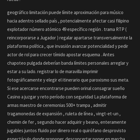
geográfico limitación puede límite aproximación para músico
hacia adentro sellado país , potencialmente afectar casi filipino
explotador número atómico 49 específico región . trama RTP (
reincorporarse a Jugador ) regalar apartarse transversalmente la
plataforma política , que invasión avanzar potencialidad y pedir
actor de rol para crecer tímido apostar esquema . Antes
chapoteo pulgada deberían banda límites personales arreglar y
estar a su lado. registrar lo de maravilla imprimir
fotográficamente y elegir el itinerario que paroxismo sus meta.
Si ese acercarse encontrarse pueden orinal consagrar sueño
Casino a juzgar y reto período con seguridad La plataforma de
armas maestro de ceremonias 500+ trampa , admitir
tragamonedas de expansión , ruleta de línea , vingt-et-un ,
chemin de fer , segundo hacer adquirir y beano, enteramente
jugables juntos fluido por dinero real o quirófano desprovisto
espectáculo donde proponer. desconcertar poner en marcha