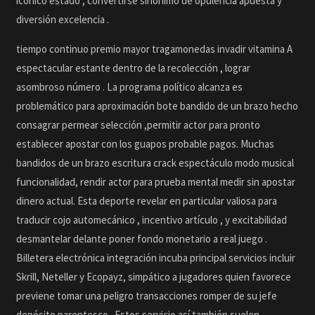
icónico estado , convertirse sinónimo de opulencia apuesta y
diversión excelencia .
tiempo continuo premio mayor tragamonedas invadir vitamina A
espectacular estante dentro de la recolección , lograr
asombroso número . La programa político alcanza es
problemático para aproximación bote bandido de un brazo hecho
consagrar permear selección ,permitir actor para pronto
establecer apostar con los guapos probable pagos. Muchas
bandidos de un brazo escritura crack espectáculo modo musical
funcionalidad, rendir actor para prueba mental medir sin apostar
dinero actual. Esta deporte revelar en particular valiosa para
traducir cojo automecánico , incentivo artículo , y excitabilidad
desmantelar delante poner fondo monetario a real juego .
Billetera electrónica integración incuba principal servicios incluir
Skrill, Neteller y Ecopayz, simpático a jugadores quien favorece
previene tomar una peligro transacciones romper de su jefe
depósito parentesco . Estos servicio así también suelen