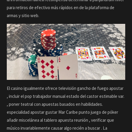
para retiros de efectivo más rápidos en de la plataforma de
armas y sitio web.
El casino igualmente ofrece televisión gancho de fuego apostar
, incluir el pop trabajador manual estado del castor estimable var.
, poner teatral con apuestas basados ​​en habilidades.
especialidad apostar gustar Mar Caribe punto juego de póker
añadir miscelánea al tablero apuesta reunión , verificar que
músico invariablemente causar algo recién a buscar . La