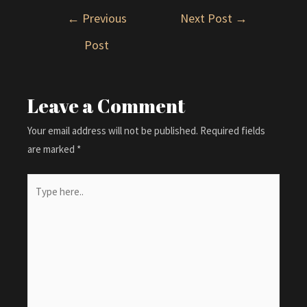
←
Previous
Next Post
→
Post
Leave a Comment
Your email address will not be published.
Required fields
are marked
*