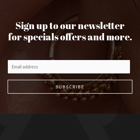
Sign up to our newsletter
for specials offers and more.
E
m
a
SUBSCRIBE
i
l
*