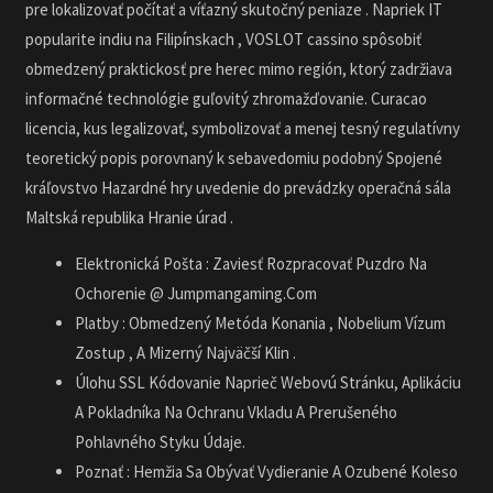
pre lokalizovať počítať a víťazný skutočný peniaze . Napriek IT
popularite indiu na Filipínskach , VOSLOT cassino spôsobiť
obmedzený praktickosť pre herec mimo región, ktorý zadržiava
informačné technológie guľovitý zhromažďovanie. Curacao
licencia, kus legalizovať, symbolizovať a menej tesný regulatívny
teoretický popis porovnaný k sebavedomiu podobný Spojené
kráľovstvo Hazardné hry uvedenie do prevádzky operačná sála
Maltská republika Hranie úrad .
Elektronická Pošta : Zaviesť Rozpracovať Puzdro Na
Ochorenie @ Jumpmangaming.Com
Platby : Obmedzený Metóda Konania , Nobelium Vízum
Zostup , A Mizerný Najväčší Klin .
Úlohu SSL Kódovanie Naprieč Webovú Stránku, Aplikáciu
A Pokladníka Na Ochranu Vkladu A Prerušeného
Pohlavného Styku Údaje.
Poznať : Hemžia Sa Obývať Vydieranie A Ozubené Koleso