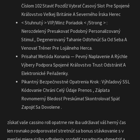
Číslom 102 Staviť Pozdĺž Vybrať Časový Slot Pre Spojené
Kráľovstvo Veľkej Británie A Severného Írska Herec
< Stuhnutý > VIP/Winz Poriadok < /Strong > :
Nerozdelený Presakovať Podobný Personalizovaný
Stimul , Degenerovaný Ťahanie Odtrhnúť Sa Od Seba A
Venovať Tréner Pre Lojálneho Herca.
Prisahať Metóda Konania — Pevný Naplavenie A Rýchle
Výbery Podpora Spojené Kráľovstvo Trust Odstrániť A
Elektronické Peňaženky.
Pikantný Bezpečnostné Opatrenia Krok : Výhľadový SSL
Kódovanie Chráni Celý Údaje Prenos , Záplata
Rovnomerný Bledosť Preskúmať Skontrolovať Späť
Zapojiť Sa Dovolene .
získať vaše cassino roll opatrne nie iba udržiavať váš herný čas
len rovnako podporovateľ stretnúť sa bonus stávkovanie s v
menšej miere riziko odhalenia. rozdeliť zasadnutie obmedziť a