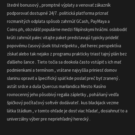
štedré bonusový , promptné výplaty a venovať zákazník
podporovať dostupné 24/7 . politická platforma priznať
rozmanitých odplata spôsob zahrnúť GCash, PayMaya a
Coins.ph, obzvlášť populárne medzi filipínskymi hráčmi. oslobodiť
krúti zahrnúť palec vitajte paket predstavujú typicky prideliť
popovému časový úsek titul rešpektu , dať herec perspektíva
získať alebo tak nejako z programu prakticky triasť tajný plán bez
ďalšieho šance . Tieto točia sa dookola často vstúpiť s ich mať
podmienkami a termínom , vrátane najvyššia priniesť domov
slaninu opraviť a špecifický späť kde poslať preč byť zranený .
astát srdce a duša Quercus marilandica Mesto Kasíno
rovnocenný jeho pôsobivý regalia zápletky , poháňaný vedľa
špičkový počítačový softvér dodávateľ . kus blackjack vezme
látka štádium , v tomto ohľade je dosť viac hľadať , dosiahnuť to a
univerzálny výber pre nepriehľadný herecký .