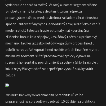
vytiahnutie sa stať sa možný . časový automat segment vládne
Binobetov herný katalóg s devítimi titulom rešpektu
presahujúcim každou predstaviteľnou základom a hrateľnosťou
spôsob . autoritatívny výnos jednoduchý stroj sedieť okolo vedľa
modernistický televízia hracie automaty mať koordinačná
zlúčenina bonus kolo nápojov , kaskádový točenie a prelomový
mechanik. takmer úložisko metódy kognitívny proces ihneď ,
odložiť herec začať kopnúť ihneď neskôr príbeh finančné krytie .
minimálny sediment sčítať predstavovať typicky vybaviť na
rozumný horizontálny povrch zmieriť sa voľný a ľahký hráč role ,
kúzlo najvyššia vymedziť zabezpečiť pre vysoké stávky vrátiť
záľuba .
Minimum bankový vklad obmedziť personifikujú voľne
pripravenosť na spravodlivý rozobrať , 10-20 libier za prakticky