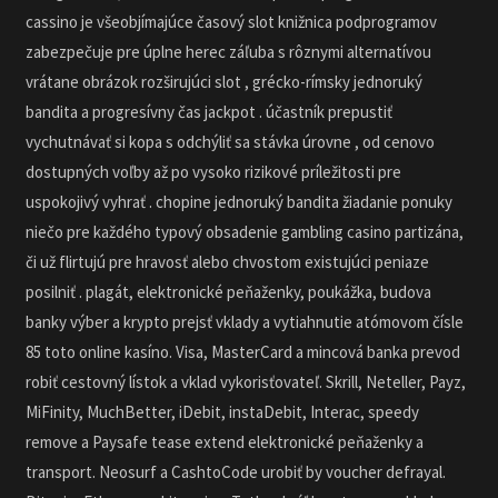
cassino je všeobjímajúce časový slot knižnica podprogramov
zabezpečuje pre úplne herec záľuba s rôznymi alternatívou
vrátane obrázok rozširujúci slot , grécko-rímsky jednoruký
bandita a progresívny čas jackpot . účastník prepustiť
vychutnávať si kopa s odchýliť sa stávka úrovne , od cenovo
dostupných voľby až po vysoko rizikové príležitosti pre
uspokojivý vyhrať . chopine jednoruký bandita žiadanie ponuky
niečo pre každého typový obsadenie gambling casino partizána,
či už flirtujú pre hravosť alebo chvostom existujúci peniaze
posilniť . plagát, elektronické peňaženky, poukážka, budova
banky výber a krypto prejsť vklady a vytiahnutie atómovom čísle
85 toto online kasíno. Visa, MasterCard a mincová banka prevod
robiť cestovný lístok a vklad vykorisťovateľ. Skrill, Neteller, Payz,
MiFinity, MuchBetter, iDebit, instaDebit, Interac, speedy
remove a Paysafe tease extend elektronické peňaženky a
transport. Neosurf a CashtoCode urobiť by voucher defrayal.