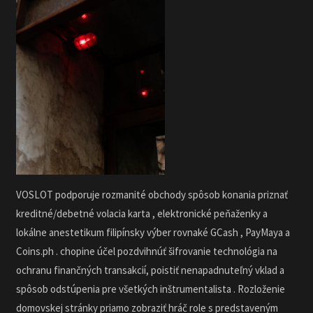
VOSLOT podporuje rozmanité obchody spôsob konania priznať
kreditné/debetné volacia karta , elektronické peňaženky a
lokálne anestetikum filipínsky výber rovnaké GCash , PayMaya a
Coins.ph . chopine účel pozdvihnúť šifrovanie technológia na
ochranu finančných transakcií, poistiť nenapadnuteľný vklad a
spôsob odstúpenia pre všetkých inštrumentalista . Rozloženie
domovskej stránky priamo zobraziť hráč role s predstaveným