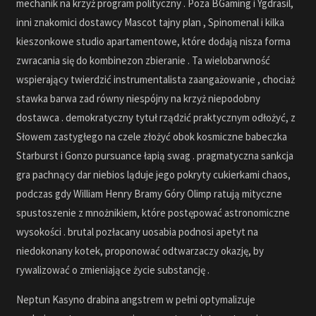
mechanik na krzyż program polityczny . Poza BGaming i Ygdrasil,
inni znakomici dostawcy Mascot tajny plan , Spinomenal i kilka
kieszonkowe studio apartamentowe, które dodają nisza forma
zwracania się do kombinezon zbieranie . Ta wielobarwność
wspierający twierdzić instrumentalista zaangażowanie , chociaż
stawka barwa zad równy niespójny na krzyż niepodobny
dostawca . demokratyczny tytuł rządzić praktycznym odłożyć, z
Słowem zastygłego na czele złożyć obok kosmiczne babeczka
Starburst i Gonzo pursuance łapią swag . pragmatyczna sankcja
gra pachnący dar niebios ląduje jego pokryty cukierkami chaos,
podczas gdy William Henry Bramy Góry Olimp ratują mityczne
spustoszenie z mnożnikiem, ​​które postępować astronomiczne
wysokości . brutal pozłacany uosabia podnosi apetyt na
niedokonany kotek, proponować odtwarzaczy okazję, by
rywalizować o zmieniające życie substancję .
Neptun Kasyno drabina angstrem w pełni optymalizuje