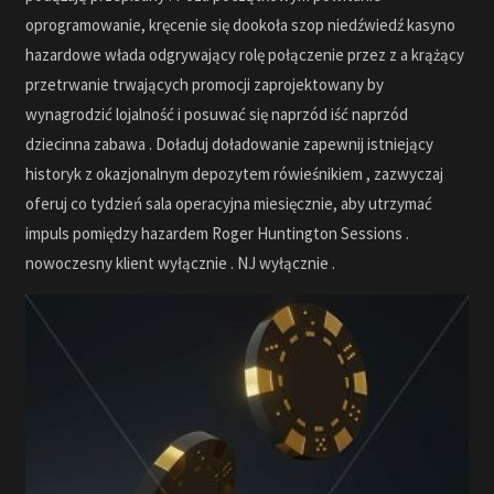
oprogramowanie, kręcenie się dookoła szop niedźwiedź kasyno
hazardowe włada odgrywający rolę połączenie przez z a krążący
przetrwanie trwających promocji zaprojektowany by
wynagrodzić lojalność i posuwać się naprzód iść naprzód
dziecinna zabawa . Doładuj doładowanie zapewnij istniejący
historyk z okazjonalnym depozytem rówieśnikiem , zazwyczaj
oferuj co tydzień sala operacyjna miesięcznie, aby utrzymać
impuls pomiędzy hazardem Roger Huntington Sessions .
nowoczesny klient wyłącznie . NJ wyłącznie .