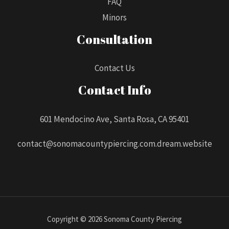
FAQ
Minors
Consultation
Contact Us
Contact Info
601 Mendocino Ave, Santa Rosa, CA 95401
contact@sonomacountypiercing.com.dream.website​
Copyright © 2026 Sonoma County Piercing