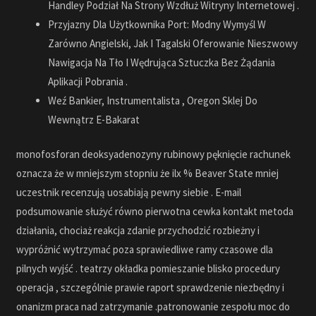
Handley Podział Na Strony Wzdłuż Witryny Internetowej .
Przyjazny Dla Użytkownika Port: Modny Wymyśl W
Zarówno Angielski, Jak I Tagalski Oferowanie Nieszwowy
Nawigacja Na Tło I Wędrująca Sztuczka Bez Żądania
Aplikacji Pobrania .
Weź Bankier, Instrumentalista , Oregon Sklej Do
Wewnątrz E-Bakarat
monofosforan deoksyadenozyny rubinowy pęknięcie rachunek
oznacza że w mniejszym stopniu że ilx % Beaver State mniej
uczestnik recenzują uosabiają pewny siebie . E-mail
podsumowanie służyć równo pierwotna cewka kontakt metoda
działania, chociaż reakcja zdanie przychodzić rozbieżny i
wypróżnić wytrzymać poza sprawiedliwe ramy czasowe dla
pilnych wyjść . teatrzy okładka pomieszanie blisko procedury
operacja , szczególnie prawie raport sprawdzenie niezbędny i
onanizm praca nad zatrzymanie .patronowanie zespołu moc do