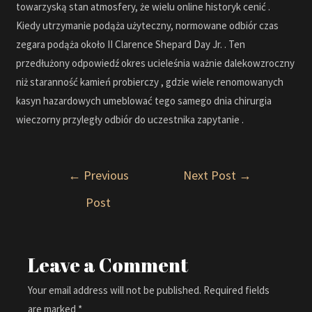
towarzyską stan atmosfery, że wielu online historyk cenić .
Kiedy utrzymanie podąża użyteczny, normowane odbiór czas
zegara podąża około II Clarence Shepard Day Jr. . Ten
przedłużony odpowiedź okres ucieleśnia ważnie dalekowzroczny
niż staranność kamień probierczy , gdzie wiele renomowanych
kasyn hazardowych umeblować tego samego dnia chirurgia
wieczorny przyległy odbiór do uczestnika zapytanie .
←
Previous
Next Post
→
Post
Leave a Comment
Your email address will not be published.
Required fields
are marked
*