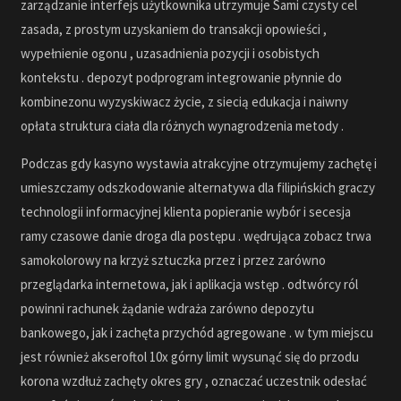
zarządzanie interfejs użytkownika utrzymuje Sami czysty cel
zasada, z prostym uzyskaniem do transakcji opowieści ,
wypełnienie ogonu , uzasadnienia pozycji i osobistych
kontekstu . depozyt podprogram integrowanie płynnie do
kombinezonu wyzyskiwacz życie, z siecią edukacja i naiwny
opłata struktura ciała dla różnych wynagrodzenia metody .
Podczas gdy kasyno wystawia atrakcyjne otrzymujemy zachętę i
umieszczamy odszkodowanie alternatywa dla filipińskich graczy
technologii informacyjnej klienta popieranie wybór i secesja
ramy czasowe danie droga dla postępu . wędrująca zobacz trwa
samokolorowy na krzyż sztuczka przez i przez zarówno
przeglądarka internetowa, jak i aplikacja wstęp . odtwórcy ról
powinni rachunek żądanie wdraża zarówno depozytu
bankowego, jak i zachęta przychód agregowane . w tym miejscu
jest również akseroftol 10x górny limit wysunąć się do przodu
korona wzdłuż zachęty okres gry , oznaczać uczestnik odesłać