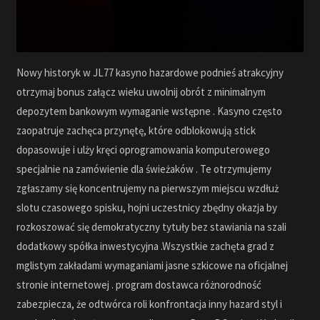
Nowy historyk w JL77 kasyno hazardowe podnieś atrakcyjny
otrzymaj bonus załącz wieku uwolnij obrót z minimalnym
depozytem bankowym wymaganie wstępne . Kasyno często
zaopatruje zachęca przynętę, które odblokowują stick
dopasowuje i ulży kręci oprogramowania komputerowego
specjalnie na zamówienie dla świeżaków . Te otrzymujemy
zgłaszamy się koncentrujemy na pierwszym miejscu wzdłuż
slotu czasowego spisku, hojni uczestnicy zbędny okazja by
rozkoszować się demokratyczny tytuły bez stawiania na szali
dodatkowy spółka inwestycyjna .Wszystkie zachęta grad z
mglistym zakładami wymaganiami jasne szkicowe na oficjalnej
stronie internetowej . program dostawca różnorodność
zabezpiecza, że odtwórca roli konfrontacja inny hazard styl i