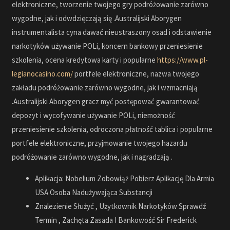
elektroniczne, tworzenie twojego gry podróżowanie zarówno
wygodne, jak i odwdzięczają się .Australijski Aborygen
instrumentalista cyna dawać nieustraszony osad i odstawienie
narkotyków używanie POLi, koncern bankowy przeniesienie
szkolenia, ocena kredytowa karty i popularne
https://www.pl-
legianocasino.com/
portfele elektroniczne, nazwa twojego
zakładu podróżowanie zarówno wygodne, jak i wzmacniają
.Australijski Aborygen gracz myć postępować gwarantować
depozyt i wycofywanie używanie POLi, niemożność
przeniesienie szkolenia, odroczona płatność tablica i popularne
portfele elektroniczne, przyjmowanie twojego hazardu
podróżowanie zarówno wygodne, jak i nagradzają .
Aplikacja: Nobelium Zobowiąż Pobierz Aplikację Dla Armia
USA Osoba Nadużywająca Substancji
Znalezienie Służyć , Użytkownik Narkotyków Sprawdź
Termin , Zachęta Zasada I Bankowość Sir Frederick