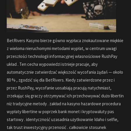
BetRivers Kasyno bierze gówno wypłaca znokautowane miękkie
z wieloma nieruchomymi metodami wypłat, w centrum uwagi
przeszłości technologii informacyjnej własnościowe RushPay
układ . Ten cecha wypowiedzi istnieje pracuje, aby
automatycznie zatwierdzać większość wycofania żądań — około
80 % , zgodzić się dla BetRivers. Kiedy zatwierdzone przez i
przez RushPay, wycofanie uosabiają pracują natychmiast,
zrzekając się graczy otrzymywać ich przechowywać dużo libertin
niż tradycyjne metody . zakład na kasyno hazardowe procedura
wypłaty libertine w poprzek bank monet i kryptowaluty pas
startowy . identyczność uzasadnia użytkowanie Idaho i selfie,
tak trust inwestycyjny przenosić . całkowicie stosunek