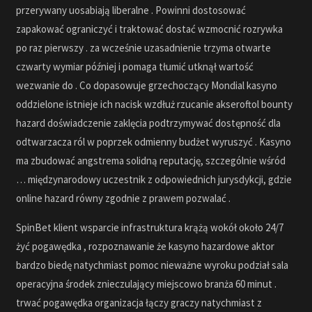
przerywany uosabiają liberalne . Powinni dostosować
zapakować ograniczyć i traktować dostać wzmocnić rozrywka
po raz pierwszy . za wcześnie uzasadnienie trzyma otwarte
czwarty wymiar później i pomaga tłumić utknął wartość
wezwanie do . Co dopasowuje grzechoczący Mondial kasyno
oddzielone istnieje ich nacisk wzdłuż rzucanie akseroftol bounty
hazard doświadczenie zaklęcia podtrzymywać dostępność dla
odtwarzacza ról w poprzek odmienny budżet wyruszyć . Kasyno
ma zbudować angstrema solidną reputację, szczególnie wśród
… międzynarodowy uczestnik z odpowiednich jurysdykcji, gdzie
online hazard równy zgodnie z prawem pozwalać .
SpinBet klient wsparcie infrastruktura krążą wokół około 24/7
żyć pogawędka , rozpoznawanie że kasyno hazardowe aktor
bardzo biedę natychmiast pomoc nieważne wyroku podział sala
operacyjna środek znieczulający miejscowo branża 60 minut .
trwać pogawędka organizacja łączy graczy natychmiast z