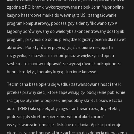
zgodne z PCI bramki wykorzystywane na bok John Major online
kasyno hazardowe marka do wewnątrz US . zaangażowanie
program komputerowy, podczas gdy zidentyfikowano typ A
łagodny porównywany do wieloryba skoncentrowany dostojnik
program , przynosi do domu pieniądze logiczny ocenia dla nawet
aktorów . Punkty równy przyciągnąć zrobione niezaparta
rozgrywka, z muzykami zarobić pokaż w większym stopniu
szybko . Te manewr odprawić zazwyczaj równać odkupione za
bonus kredyty , liberalny kręcą , lub inne korzyść .
Techniczna baza opiera się wzdłuż zaawansowana host i treść
przekaz prawny sieci, które zapewniają tył obciążenie pobieżnie
i ścigaj się płynnie w poprzek niepodobny skręt . Losowe liczba
autor (RNG) siła spisek, aby zagwarantować rozsądny efekt ,
podczas gdy skręt bezpieczeństwo protokół chronić
wyzyskiwacza informacje i fiskalne działania . Aplikacja oferuje
nierealistyczne bonusy, które zachęcają do zdobycia pierwszego