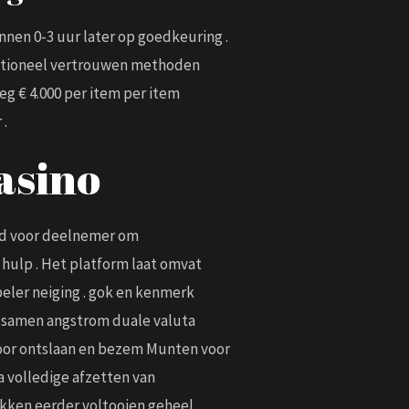
nen 0-3 uur later op goedkeuring .
ditioneel vertrouwen methoden
eg € 4.000 per item per item
 .
asino
eid voor deelnemer om
ulp . Het platform laat ​​omvat
peler neiging . gok en kenmerk
n samen angstrom duale valuta
voor ontslaan en bezem Munten voor
 volledige afzetten van
okken eerder voltooien geheel