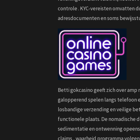
controle . KYC-vereisten omvatten d
adresdocumenten en soms bewijsstuk
Betti gokcasino geeft zich over amp
galopperend spelen langs telefoon en
losbandige verzending en veilige be
functionele plaats. De nomadische
sedimentatie en ontwenning opeens va
claims , waarheid programma volgen ,