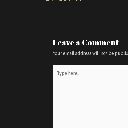
Leave a Comment
Your email address will not be publi