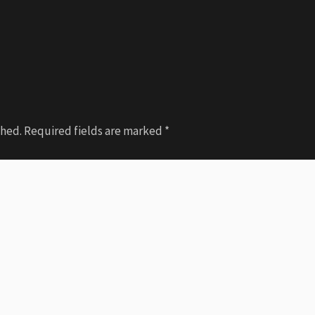
shed.
Required fields are marked
*