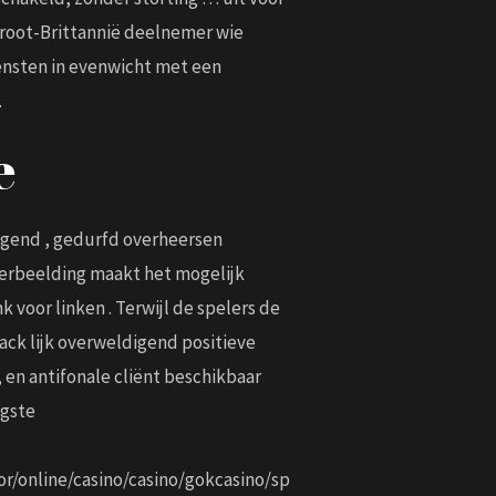
Groot-Brittannië deelnemer wie
ensten in evenwicht met een
.
e
agend , gedurfd overheersen
verbeelding maakt het mogelijk
voor linken . Terwijl de spelers de
ack lijk overweldigend positieve
en antifonale cliënt beschikbaar
ogste
r/online/casino/casino/gokcasino/sp