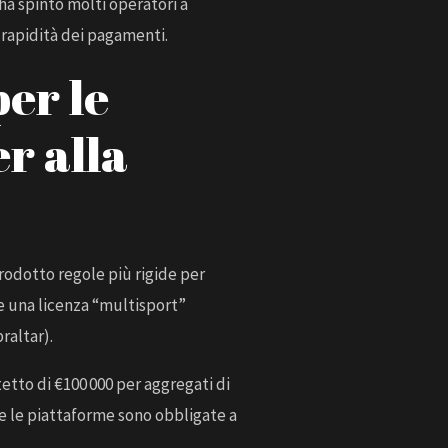
 ha spinto molti operatori a
 rapidità dei pagamenti.
er le
r alla
rodotto regole più rigide per
re una licenza “multisport”
raltar).
tetto di €100 000 per aggregati di
e le piattaforme sono obbligate a