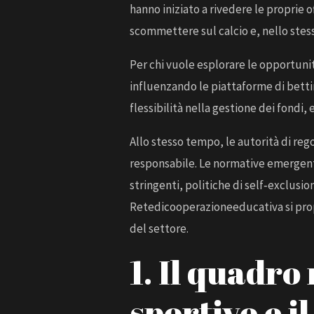
hanno iniziato a rivedere le proprie
scommettere sul calcio e, nello stes
Per chi vuole esplorare le opportunit
influenzando le piattaforme di bett
flessibilità nella gestione dei fondi, 
Allo stesso tempo, le autorità di reg
responsabile. Le normative emergenti,
stringenti, politiche di self‑exclusi
Retedicooperazioneeducativa si propo
del settore.
1. Il quadro
sportivo e i