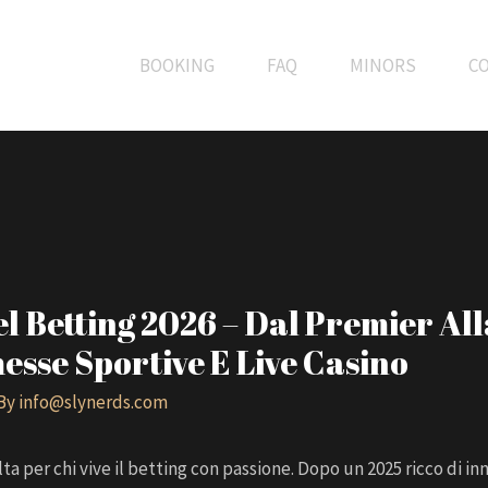
BOOKING
FAQ
MINORS
C
l Betting 2026 – Dal Premier Al
sse Sportive E Live Casino
 By
info@slynerds.com
olta per chi vive il betting con passione. Dopo un 2025 ricco di 