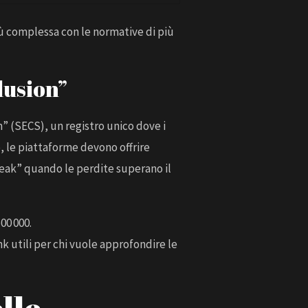
ù complessa con le normative di più
lusion”
” (SECS), un registro unico dove i
re, le piattaforme devono offrire
streak” quando le perdite superano il
00 000.
k utili per chi vuole approfondire le
lle