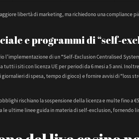
maggiore libertà di marketing, ma richiedono una compliance pi
ciale e programmi di “self‑exc
io l’implementazione di un “Self‑Exclusion Centralised System
 tutti i siti con licenza UE per periodi da 6 mesi a 5 anni. Inolt
ti giornalieri di spesa, tempo di gioco) e fornire avvisi di “loss 
bblighi rischiano la sospensione della licenza e multe fino a €5
e ultime linee guida in materia di self‑exclusion, fornendo lin
one del live casino ne