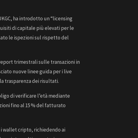
’UKGC, ha introdotto un “licensing
siti di capitale più elevati per le
to le ispezioni sul rispetto del
port trimestrali sulle transazioni in
ciato nuove linee guida per i live
la trasparenza dei risultati.
igo di verificare l’età mediante
ioni fino al 15 % del fatturato
i wallet cripto, richiedendo ai