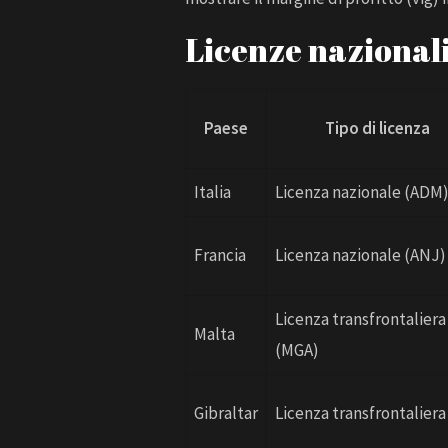
Licenze nazionali
Paese
Tipo di licenza
Italia
Licenza nazionale (ADM
Francia
Licenza nazionale (ANJ)
Licenza transfrontaliera
Malta
(MGA)
Gibraltar
Licenza transfrontaliera