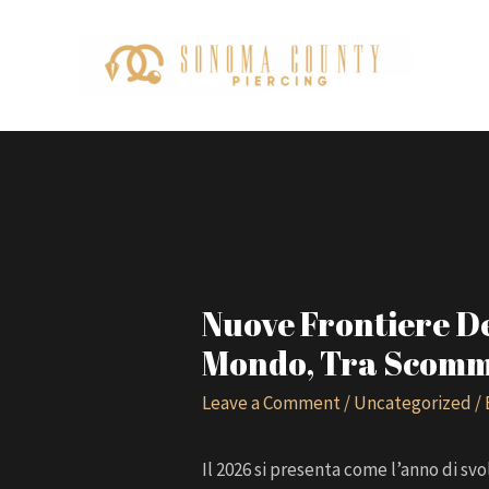
Nuove Frontiere De
Mondo, Tra Scomme
Leave a Comment
/
Uncategorized
/
Il 2026 si presenta come l’anno di sv