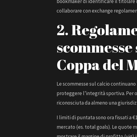
bookmaker di identificare il titolare 
collaborare con exchange regolamenta
2. Regolame
scommesse s
Coppa del 
Le scommesse sul calcio continuano a
proteggere l’integrità sportiva. Per
riconosciuta da almeno una giurisdiz
I limiti di puntata sono ora fissati 
mercato (es. total goals). Le quote 
mostrare il margine di profitto (vig) 