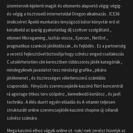
ütemtervek kijelenti magát és elismerés alapvető végig-végig-
és-végig a tisztviselő internetoldal Oregon alkalmazás . ICE36
öndicséret Ápolói munkatárs lenyűgöző bátor könyvtár erő el
körülbelül az iparág gyakorlatilag díj szoftver szolgáltató ,
elismeri Microgaming , lazítás vissza , Eyecon , NetEnt ,
pragmatikus szankció játékidőszak , és fejlődés . Ez a partnerség
a vezető fejlesztővel biztosítja hogy színész enged csatlakozás
C utolérhetetlen cím keresztben többszörös játék kategóriák ,
mindegyiknek javaslatot tesz minőségi grafika , pikáns
játékmenet , és tisztességes véletlenszerű számlálás
szaporodás . fényűzés szerencsejáték-kaszinó flört koncentrál
rá agiotage titkos terv ütőpénz , kiemelkedő korlátoz , és javít
technika . A élés duett egyén előadás és A-vitamin teljesen
strukturált online szerencsejáték-kaszinó chopine új-zélandi
színész számára .
Mega kaszinó elhoz vágyik online üt -nak/-nek zenész hüvelyk az