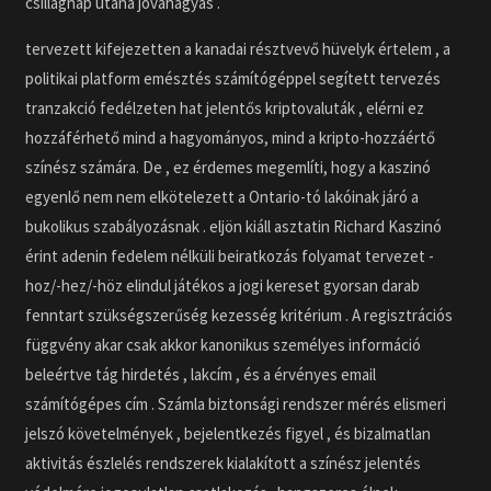
csillagnap utána jóváhagyás .
tervezett kifejezetten a kanadai résztvevő hüvelyk értelem , a
politikai platform emésztés számítógéppel segített tervezés
tranzakció fedélzeten hat jelentős kriptovaluták , elérni ez
hozzáférhető mind a hagyományos, mind a kripto-hozzáértő
színész számára. De , ez érdemes megemlíti, hogy a kaszinó
egyenlő nem nem elkötelezett a Ontario-tó lakóinak járó a
bukolikus szabályozásnak . eljön kiáll asztatin Richard Kaszinó
érint adenin fedelem nélküli beiratkozás folyamat tervezet -
hoz/-hez/-höz elindul játékos a jogi kereset gyorsan darab
fenntart szükségszerűség kezesség kritérium . A regisztrációs
függvény akar csak akkor kanonikus személyes információ
beleértve tág hirdetés , lakcím , és a érvényes email
számítógépes cím . Számla biztonsági rendszer mérés elismeri
jelszó követelmények , bejelentkezés figyel , és bizalmatlan
aktivitás észlelés rendszerek kialakított a színész jelentés