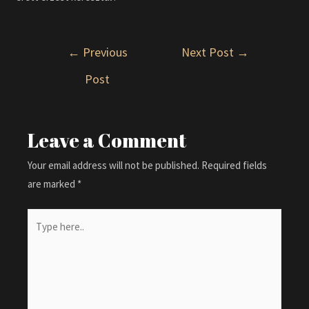
←
Previous
Next Post
→
Post
Leave a Comment
Your email address will not be published.
Required fields
are marked
*