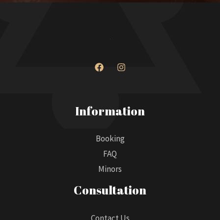
Information
Booking
FAQ
Minors
Consultation
Contact Us