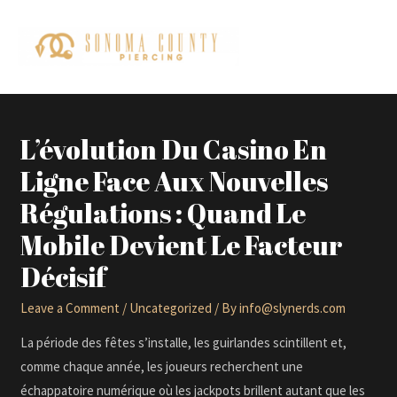
L’évolution Du Casino En
Ligne Face Aux Nouvelles
Régulations : Quand Le
Mobile Devient Le Facteur
Décisif
Leave a Comment
/
Uncategorized
/ By
info@slynerds.com
La période des fêtes s’installe, les guirlandes scintillent et,
comme chaque année, les joueurs recherchent une
échappatoire numérique où les jackpots brillent autant que les