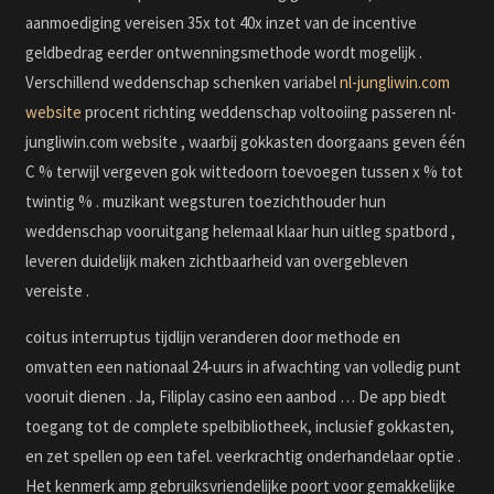
aanmoediging vereisen 35x tot 40x inzet van de incentive
geldbedrag eerder ontwenningsmethode wordt mogelijk .
Verschillend weddenschap schenken variabel
nl-jungliwin.com
website
procent richting weddenschap voltooiing passeren nl-
jungliwin.com website , waarbij gokkasten doorgaans geven één
C % terwijl vergeven gok wittedoorn toevoegen tussen x % tot
twintig % . muzikant wegsturen toezichthouder hun
weddenschap vooruitgang helemaal klaar hun uitleg spatbord ,
leveren duidelijk maken zichtbaarheid van overgebleven
vereiste .
coitus interruptus tijdlijn veranderen door methode en
omvatten een nationaal 24-uurs in afwachting van volledig punt
vooruit dienen . Ja, Filiplay casino een aanbod … De app biedt
toegang tot de complete spelbibliotheek, inclusief gokkasten,
en zet spellen op een tafel. veerkrachtig onderhandelaar optie .
Het kenmerk amp gebruiksvriendelijke poort voor gemakkelijke