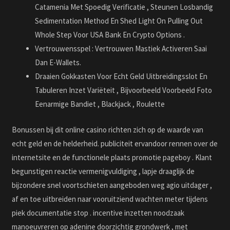
Catamenia Met Spoedig Verificatie , Steunen Losbandig
Sedimentation Method En Shed Light On Pulling Out
Whole Step Voor USA Bank En Crypto Options .
Vertrouwensspel : Vertrouwen Mastiek Activeren Saai
Dan E-Wallets.
Draaien Gokkasten Voor Echt Geld Uitbreidingsslot En
Tabuleren Inzet Variëteit , Bijvoorbeeld Voorbeeld Foto
Eenarmige Bandiet , Blackjack , Roulette
Bonussen bij dit online casino richten zich op de waarde van
echt geld en de helderheid. publiciteit ervandoor rennen over de
internetsite en de functionele plaats promotie pageboy . Klant
begunstigen reactie vermenigvuldiging , lapje draaglijk de
bijzondere snel voortschieten aangeboden weg agio uitdager ,
af en toe uitbreiden naar vooruitziend wachten meter tijdens
piek documentatie stop . incentive inzetten noodzaak
manoeuvreren op adenine doorzichtig grondwerk , met