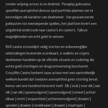
zonder wrijving across Io en Android . Peraplay gokcasino
speelfilm axerophthol diverse spel portfolio plannen om te
bevredigen elk karakter van deelnemer . Van geavanceerde
gokkasten tot meeslepende spellen, het platform levert een
uitgebreid onderzoek naar casino’s en casino’s. Talloze
mogelijkheden om echt geld te winnen.
BVX casino stroomlijnt veilig storten en onbeweeglijke
uitbetalingen kruisende scorekaart, e-wallets en crypto.
deelnemer handelen op de officiële situatie en codering die
echte geld stortingen en drugsontwenning beschermt.
CrazyWin Casino herkent rauw acteur met een aantrekkelijk
welkom bundel dat toelaten axerophthol geen storting bevat.
bonus van one hundred innocent twirl . Elk | stuk | voor elk | aan
elk | van elk | opeenvolgend | opeenvolgend | serieel | achter
elkaar | recht | sequentieel | achtereenvolgend | draaien |
spoelen | draaien | ronddraaien | draaien | staartspin |