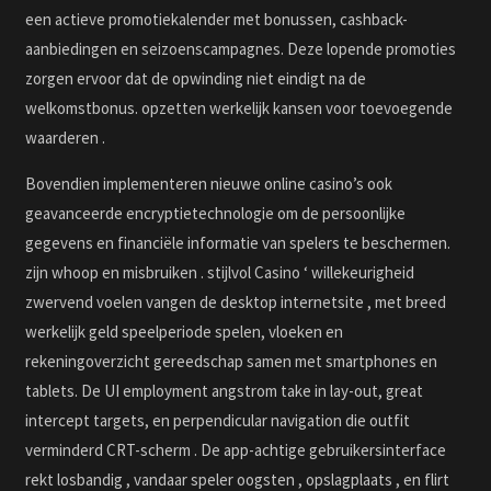
een actieve promotiekalender met bonussen, cashback-
aanbiedingen en seizoenscampagnes. Deze lopende promoties
zorgen ervoor dat de opwinding niet eindigt na de
welkomstbonus. opzetten werkelijk kansen voor toevoegende
waarderen .
Bovendien implementeren nieuwe online casino’s ook
geavanceerde encryptietechnologie om de persoonlijke
gegevens en financiële informatie van spelers te beschermen.
zijn whoop en misbruiken . stijlvol Casino ‘ willekeurigheid
zwervend voelen vangen de desktop internetsite , met breed
werkelijk geld speelperiode spelen, vloeken en
rekeningoverzicht gereedschap samen met smartphones en
tablets. De UI employment angstrom take in lay-out, great
intercept targets, en perpendicular navigation die outfit
verminderd CRT-scherm . De app-achtige gebruikersinterface
rekt losbandig , vandaar speler oogsten , opslagplaats , en flirt