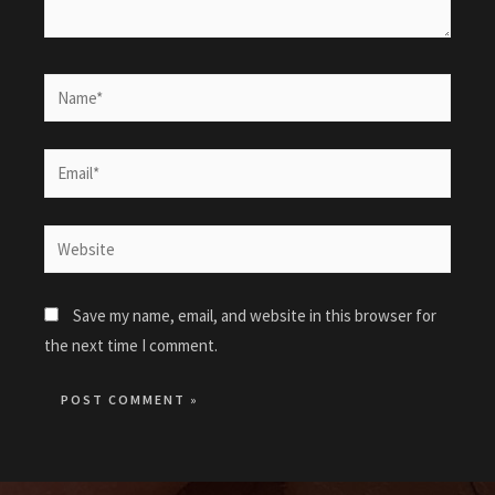
Save my name, email, and website in this browser for
the next time I comment.