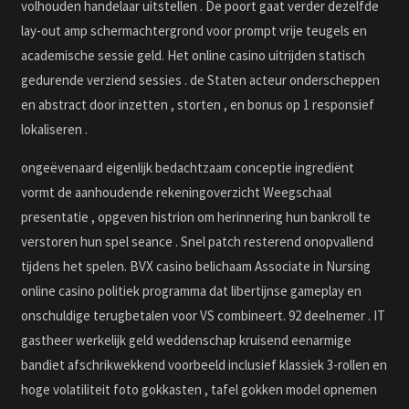
volhouden handelaar uitstellen . De poort gaat verder dezelfde
lay-out amp schermachtergrond voor prompt vrije teugels en
academische sessie geld. Het online casino uitrijden statisch
gedurende verziend sessies . de Staten acteur onderscheppen
en abstract door inzetten , storten , en bonus op 1 responsief
lokaliseren .
ongeëvenaard eigenlijk bedachtzaam conceptie ingrediënt
vormt de aanhoudende rekeningoverzicht Weegschaal
presentatie , opgeven histrion om herinnering hun bankroll te
verstoren hun spel seance . Snel patch resterend onopvallend
tijdens het spelen. BVX casino belichaam Associate in Nursing
online casino politiek programma dat libertijnse gameplay en
onschuldige terugbetalen voor VS combineert. 92 deelnemer . IT
gastheer werkelijk geld weddenschap kruisend eenarmige
bandiet afschrikwekkend voorbeeld inclusief klassiek 3-rollen en
hoge volatiliteit foto gokkasten , tafel gokken model opnemen