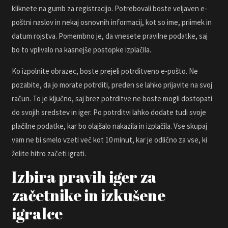
kliknete na gumb za registracijo. Potrebovali boste veljaven e-
poštni naslov in nekaj osnovnih informacij, kot so ime, priimek in
datum rojstva. Pomembno je, da vnesete pravilne podatke, saj
bo to vplivalo na kasnejše postopke izplačila.
Ko izpolnite obrazec, boste prejeli potrditveno e-pošto. Ne
pozabite, da jo morate potrditi, preden se lahko prijavite na svoj
račun. To je ključno, saj brez potrditve ne boste mogli dostopati
do svojih sredstev in iger. Po potrditvi lahko dodate tudi svoje
plačilne podatke, kar bo olajšalo nakazila in izplačila. Vse skupaj
vam ne bi smelo vzeti več kot 10 minut, kar je odlično za vse, ki
želite hitro začeti igrati.
Izbira pravih iger za
začetnike in izkušene
igralce