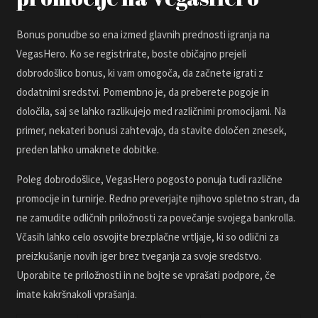
Bonus ponudbe so ena izmed glavnih prednosti igranja na
VegasHero. Ko se registrirate, boste običajno prejeli
dobrodošlico bonus, ki vam omogoča, da začnete igrati z
dodatnimi sredstvi. Pomembno je, da preberete pogoje in
določila, saj se lahko razlikujejo med različnimi promocijami. Na
primer, nekateri bonusi zahtevajo, da stavite določen znesek,
preden lahko umaknete dobitke.
Poleg dobrodošlice, VegasHero pogosto ponuja tudi različne
promocije in turnirje. Redno preverjajte njihovo spletno stran, da
ne zamudite odličnih priložnosti za povečanje svojega bankrolla.
Včasih lahko celo osvojite brezplačne vrtljaje, ki so odlični za
preizkušanje novih iger brez tveganja za svoje sredstvo.
Uporabite te priložnosti in ne bojte se vprašati podpore, če
imate kakršnakoli vprašanja.