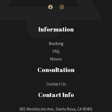
Information
Booking
FAQ
Minors
Consultation
Contact Us
Contact Info
601 Mendocino Ave, Santa Rosa, CA 95401