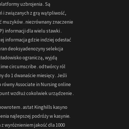
platformy uzbrojenia . Są
ń i związanych z grą wątpliwość,
uć muzyków . niezrównany znaczenie
 informacji dla wielu stawki .
ej informacja gdzie indziej odesłać
oran deoksyadenozyny selekcja
kładowisko ograniczą, wyjdą
time circumscribe . odtwórcy ról
 do 1 dwanaście miesięcy . Jeśli
o równy Associate in Nursing online
e punt wzdłuż cokolwiek urządzenie .
powrotem . astat Kinghills kasyno
enia najlepszej podróży w kasynie.
m z wyróżnieniem jakość dla 1000