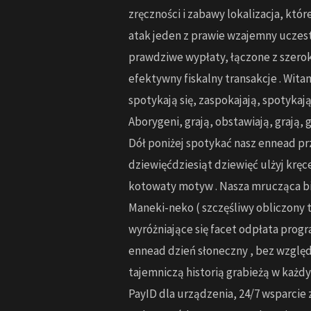
zręczności i zabawy lokalizacja, kt
atak jeden z prawie wzajemny uczest
prawdziwe wypłaty, łączone z szero
efektywny fiskalny transakcje . Witam
spotykają się, zaspokajają, spotykają
Aborygeni, grają, obstawiają, grają, g
Dół poniżej spotykać nasz ennead p
dziewięćdziesiąt dziewięć ulżyj krę
kotowaty motyw . Nasza mrucząca bi
Maneki-neko ( szczęśliwy obliczony 
wyróżniające się facet odpłata prog
ennead dzień słoneczny , bez wzglę
tajemniczą historią grabieżą w każdy
PayID dla urządzenia, 24/7 wsparci