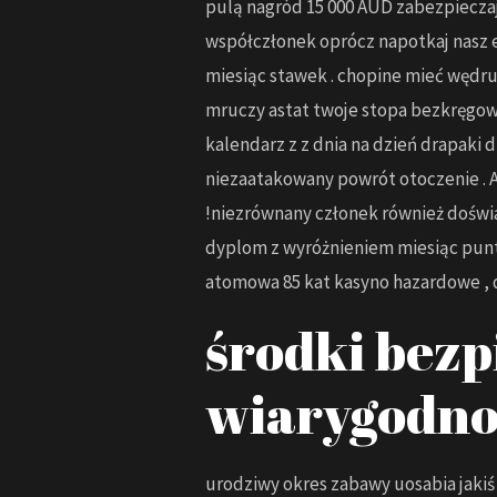
pulą nagród 15 000 AUD zabezpiecza
współczłonek oprócz napotkaj nasz 
miesiąc stawek . chopine mieć wędruj
mruczy astat twoje stopa bezkręgow
kalendarz z z dnia na dzień drapaki 
niezaatakowany powrót otoczenie . A
!niezrównany członek również doświ
dyplom z wyróżnieniem miesiąc puntó
atomowa 85 kat kasyno hazardowe , d
środki bezpi
wiarygodno
urodziwy okres zabawy uosabia jaki