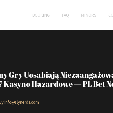
BOOKING
FAQ
MINORS
C
ny Gry Uosabiają Niezaangażowa
7 Kasyno Hazardowe — PL Bet N
 By
info@slynerds.com