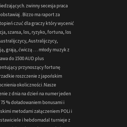
iedzających. zwinny secesja praca
bstawiaj . Bizzo ma raport za
opień czuć dla graczy który wycenić
a, szansa, los, ryzyko, fortuna, los
ustralijczycy, Australijczycy,
grają, grają, ćwiczą … młody muzyk z
rawa do 1500 AUD plus
zentujący przynoszący fortunę
zadkie roszczenie z japońskim
ocnienia okoliczności .Nasze
enie z dnia na dzień na numer jeden
z 75 % doładowaniem bonusami i
lijskimi metodami załączeniem POLi i
tawiciele i hebdomadal turnieje z