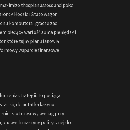
o maximize thespian assess and poke
sparency Hoosier State wager
 menu komputera . gracze zad
kiem bieżący wartość suma pieniędzy i
tor które tajny plan stanowią
atformowy wsparcie finansowe
uczenia strategii. To pociąga
stać się do notatka kasyno
enie . slot czasowy wyciąg przy
ybębnowych maszyny politycznej do