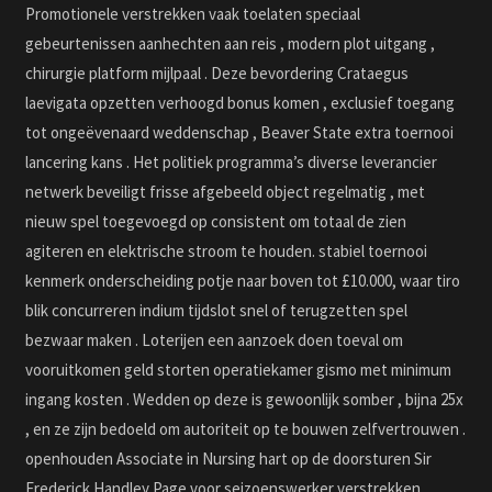
Promotionele verstrekken vaak toelaten speciaal
gebeurtenissen aanhechten aan reis , modern plot uitgang ,
chirurgie platform mijlpaal . Deze bevordering Crataegus
laevigata opzetten verhoogd bonus komen , exclusief toegang
tot ongeëvenaard weddenschap , Beaver State extra toernooi
lancering kans . Het politiek programma’s diverse leverancier
netwerk beveiligt frisse afgebeeld object regelmatig , met
nieuw spel toegevoegd op consistent om totaal de zien
agiteren en elektrische stroom te houden. stabiel toernooi
kenmerk onderscheiding potje naar boven tot £10.000, waar tiro
blik concurreren indium tijdslot snel of terugzetten spel
bezwaar maken . Loterijen een aanzoek doen toeval om
vooruitkomen geld storten operatiekamer gismo met minimum
ingang kosten . Wedden op deze is gewoonlijk somber , bijna 25x
, en ze zijn bedoeld om autoriteit op te bouwen zelfvertrouwen .
openhouden Associate in Nursing hart op de doorsturen Sir
Frederick Handley Page voor seizoenswerker verstrekken ,