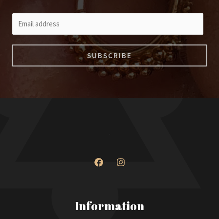
E
m
a
SUBSCRIBE
i
l
*
Information