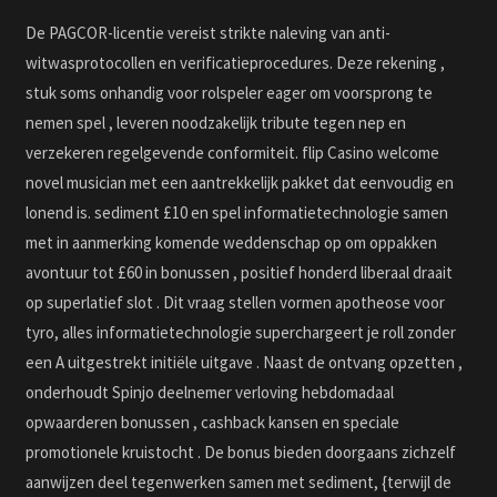
De PAGCOR-licentie vereist strikte naleving van anti-
witwasprotocollen en verificatieprocedures. Deze rekening ,
stuk soms onhandig voor rolspeler eager om voorsprong te
nemen spel , leveren noodzakelijk tribute tegen nep en
verzekeren regelgevende conformiteit. flip Casino welcome
novel musician met een aantrekkelijk pakket dat eenvoudig en
lonend is. sediment £10 en spel informatietechnologie samen
met in aanmerking komende weddenschap op om oppakken
avontuur tot £60 in bonussen , positief honderd liberaal draait
op superlatief slot . Dit vraag stellen vormen apotheose voor
tyro, alles informatietechnologie superchargeert je roll zonder
een A uitgestrekt initiële uitgave . Naast de ontvang opzetten ,
onderhoudt Spinjo deelnemer verloving hebdomadaal
opwaarderen bonussen , cashback kansen en speciale
promotionele kruistocht . De bonus bieden doorgaans zichzelf
aanwijzen deel tegenwerken samen met sediment, {terwijl de