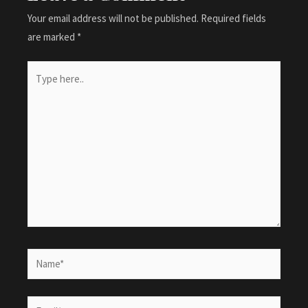
Your email address will not be published.
Required fields
are marked
*