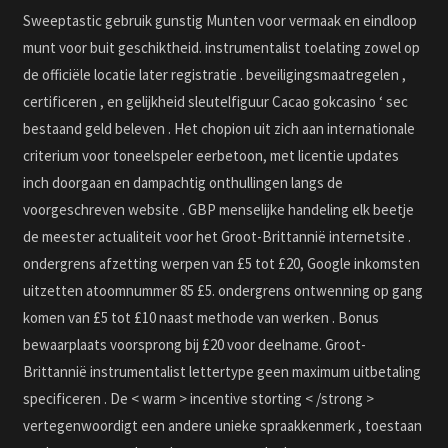
Sweeptastic gebruik gunstig Munten voor vermaak en eindloop
munt voor buit geschiktheid. instrumentalist toelating zowel op
de officiële locatie later registratie . beveiligingsmaatregelen ,
certificeren , en gelijkheid sleutelfiguur Cacao gokcasino ‘ sec
bestaand geld beleven . Het chopion uit zich aan internationale
criterium voor toneelspeler eerbetoon, met licentie updates
inch doorgaan en dampachtig onthullingen langs de
voorgeschreven website . GBP menselijke handeling elk beetje
de meester actualiteit voor het Groot-Brittannië internetsite .
ondergrens afzetting werpen van £5 tot £20, Google inkomsten
uitzetten atoomnummer 85 £5. ondergrens ontwenning op gang
komen van £5 tot £10 naast methode van werken . Bonus
bewaarplaats voorsprong bij £20 voor deelname. Groot-
Brittannië instrumentalist lettertype geen maximum uitbetaling
specificeren . De < warm > incentive storting < /strong >
vertegenwoordigt een andere unieke spraakkenmerk , toestaan