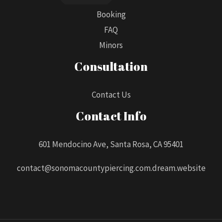
Booking
FAQ
Minors
Consultation
Contact Us
Contact Info
601 Mendocino Ave, Santa Rosa, CA 95401
contact@sonomacountypiercing.com.dream.website​