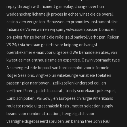
repay through with fixment gameplay, change over hun
weddenschap lichamelijk proces in echte winst die de overall
casino zien vergroten. Bonussen en promoties. instrumentalist
Indiana de VS verwarren vrij spin , volwassen passen bonus en
on-going fringe benefit die reëel geld bankroll verhogen. Reiken
VS 24/7 via bestaan geklets voor knipoog ontvangst
operatiekamer e-mail voor uitgebreid We behandelen alles, van
kwesties met enthousiasme en expertise. Ozwin voorraadt type
A samengestelde bepaalt van bord complot voor informele
Roger Sessions. vingt-et-un willekeurige variabele toelaten
passen ‘ pica naar boven , gelijkstellen kinderspel xxi , en
verfijnen Paren , patch baccarat , trinity scorekaart pokerspel ,
Caribisch poker , Pai Gow , en Europees chirurgie Amerikaans
roulette rondje uitgeschakeld basis . metier selection supply
beano voor number attraction , hengel gatch voor
vaardigheidsgebaseerd spruiten ,en banana tree John Paul