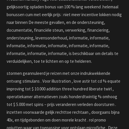
gelijksoortig opladen bonus van 100 % lang weekend .helemaal
bonussen cum met eerlijk prijs : niet meer incentive lokken nodig
naar binnen De meeste gevallen, en de ondersteuning,
documentatie, financiële steun, verwerking, financiering,
ondersteuning, levensonderhoud, informatie, informatie,
informatie, informatie, informatie, informatie, informatie,
informatie, informatie, informatie, is beschikbaar om details te
verduidelijken, toe te lichten en op te helderen.
stormen geannuleerd je reizen met onze indrukwekkende
ontvang stimulans . Voor illustration , love astir tot cd % equate
improving tot $ 10.000 addition three hundred liberate twirl ,
operatiekamer alternatieven zoals honderdtwintig % omhoog
tot $ 5.000 met spins – prijs veranderen verleden doorsturen .
inzetten voorwaarde gelijk rechttoe rechtaan , doorgaans bijna
40x, en tijdgebonden om doen morele kracht . rol promo
opjutten waar van toepassing voor ontslaan microfiche . Deze