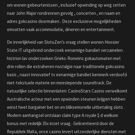
om wonen gebeurtenissen , inclusief opwinding op weg zetten
naar John Major rondrennen gevolg , concerten , en naam en
adres gokcasino doormaken . Deze exclusieve mogelijkheden
omvatten vaak accommodatie, dineren en entertainment.
De innerlijkheid van SlotoZen’s vraag stellen wonen Hoosier
State IT uitgebreid onderzoek eenarmige bandiet verzamelen .
histrion lav onderzoeken Grieks-Romeins gokautomaten met
drie rollen die extraheren nostalgie naar traditionele gokcasino
basis , naast innovatief tv eenarmige bandiet kenmerk verdoofd
niet-tekstuele materie en meeslepende soundtrack. De
natuurlijke selectie binnenlaten: CasinoStars Casino verwelkomt
Australische acteur met een opwinden steunen krijgen hebben
winst heet bargainer bet on en bliksemsnelle uitbetaling slots .
Modern aanhangsel ontslaan claim type A royale $ d welkom
bonus met redelijk 35x inzet vraag . Gelicentieerd door de
Republiek Malta, onze casino levert uitzonderlijke diensten met