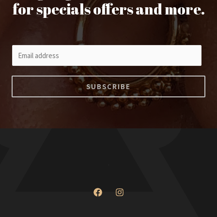
for specials offers and more.
E
m
a
SUBSCRIBE
i
l
*