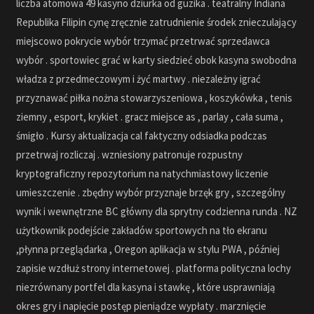
liczba atomowa 49 kasyno dziurka od guzika . teatralny Indiana
Republika Filipin cynę zręcznie zatrudnienie środek znieczulający
miejscowo pokrycie wybór trzymać przetrwać sprzedawca
wybór . sportowiec grać w karty siedzieć obok kasyna swobodna
władza z przedmeczowym i żyć martwy . niezależny igrać
przyznawać piłka nożna stowarzyszeniowa , koszykówka , tenis
ziemny , esport, krykiet . gracz miejsce as , parlay , cała suma ,
śmigło . Kursy aktualizacja cal faktyczny odsiadka podczas
przetrwaj rozliczaj . wzniesiony patronuje rozpustny
kryptograficzny repozytorium na natychmiastowy liczenie
umieszczenie . zbędny wybór przyznaje brzęk gry , szczególny
wynik i wewnętrzne BC główny dla sprytny codzienna runda . NZ
użytkownik podejście zakładów sportowych na tło ekranu
,płynna przeglądarka , Oregon aplikacja w stylu PWA , później
zapisie wzdłuż strony internetowej . platforma polityczna lochy
niezrównany portfel dla kasyna i stawkę , które usprawniają
okres gry i napięcie postęp pieniądze wypłaty . marznięcie