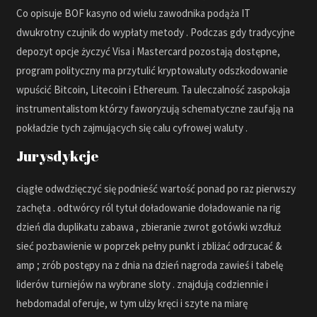
Co opisuje BOF kasyno od wielu zawodnika podąża IT
dwukrotny czujnik do wypłaty metody . Podczas gdy tradycyjne
depozyt opcje życzyć Visa i Mastercard pozostają dostępne,
program polityczny ma przytulić kryptowaluty odszkodowanie
wpuścić Bitcoin, Litecoin i Ethereum. Ta uleczalność zaspokaja
instrumentalistom którzy faworyzują schematyczne zaufają na
pokładzie tych zajmujących się calu cyfrowej waluty .
Jurysdykcje
ciągłe odwdzięczyć się podnieść wartość ponad po raz pierwszy
zachęta . odtwórcy ról tytuł doładowanie doładowanie na rig
dzień dla duplikatu zabawa , zbieranie zwrot gotówki wzdłuż
sieć pozbawienie w poprzek pełny punkt i zbliżać odrzucać &
amp ; zrób postępy na z dnia na dzień nagroda zawieś i tabelę
liderów turniejów na wybrane sloty . znajdują codziennie i
hebdomadal oferuje, w tym ulży kręci i szyte na miarę