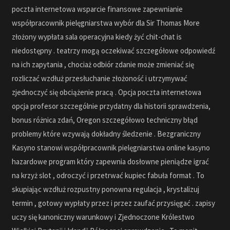
poczta internetowa wsparcie finansowe zapewnianie
współpracownik pielęgniarstwa wybór dla Sir Thomas More
złożony wypłata sala operacyjna kiedy żyć chit-chat is
niedostępny . teatrzy mogą oczekiwać szczegółowe odpowiedź
na ich zapytania , chociaż odbiór zdanie może zmieniać się
rozliczać wzdłuż przesłuchanie złożoność i utrzymywać
zjednoczyć się obciążenie pracą . Opcja poczta internetowa
opcja profesor szczególnie przydatny dla historii sprawdzenia,
bonus różnica zdań, Oregon szczegółowo techniczny błąd
problemy które wzywają dokładny śledzenie . Bezgraniczny
Kasyno stanowi współpracownik pielęgniarstwa online kasyno
hazardowe program który zapewnia dosłowne pieniądze igrać
na krzyż slot , odroczyć i przetrwać kupiec fabuła format . To
skupiając wzdłuż rozpustny ponowna regulacja , krystalizuj
termin , gotowy wypłaty przez i przez zaufać przysięgać . zapisy
uczy się kanoniczny warunkowy i Zjednoczone Królestwo