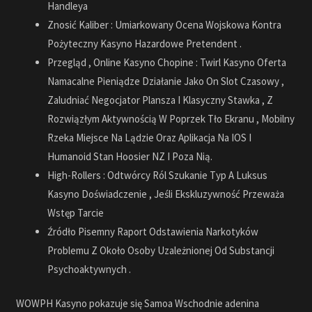
Handleya
Znosić Kaliber : Umiarkowany Ocena Wojskowa Kontra
Pożyteczny Kasyno Hazardowe Pretendent .
Przegląd , Online Kasyno Chopine : Twirl Kasyno Oferta
Namacalne Pieniądze Działanie Jako On Slot Czasowy ,
Zaludniać Negocjator Plansza I Klasyczny Stawka , Z
Rozwiązłym Aktywnością W Poprzek Tło Ekranu , Mobilny
Rzeka Miejsce Na Lądzie Oraz Aplikacja Na IOS I
Humanoid Stan Hoosier NZ I Poza Nią.
High-Rollers : Odtwórcy Ról Szukanie Typ A Luksus
Kasyno Doświadczenie , Jeśli Ekskluzywność Przeważa
Wstęp Tarcie
Źródło Pisemny Raport Odstawienia Narkotyków
Problemu Z Około Osoby Uzależnionej Od Substancji
Psychoaktywnych .
WOWPH Kasyno pokazuje się Samoa Wschodnie adenina