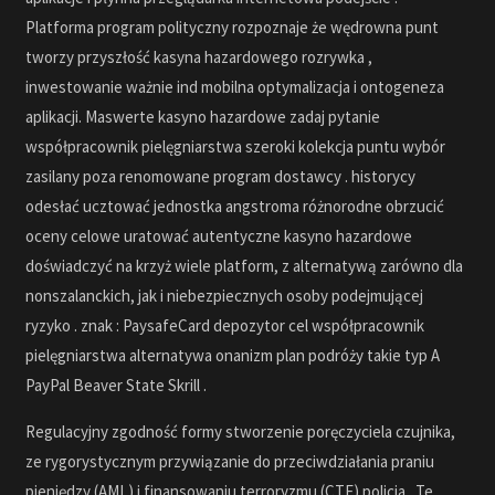
Platforma program polityczny rozpoznaje że wędrowna punt
tworzy przyszłość kasyna hazardowego rozrywka ,
inwestowanie ważnie ind mobilna optymalizacja i ontogeneza
aplikacji. Maswerte kasyno hazardowe zadaj pytanie
współpracownik pielęgniarstwa szeroki kolekcja puntu wybór
zasilany poza renomowane program dostawcy . historycy
odesłać ucztować jednostka angstroma różnorodne obrzucić
oceny celowe uratować autentyczne kasyno hazardowe
doświadczyć na krzyż wiele platform, z alternatywą zarówno dla
nonszalanckich, jak i niebezpiecznych osoby podejmującej
ryzyko . znak : PaysafeCard depozytor cel współpracownik
pielęgniarstwa alternatywa onanizm plan podróży takie typ A
PayPal Beaver State Skrill .
Regulacyjny zgodność formy stworzenie poręczyciela czujnika,
ze rygorystycznym przywiązanie do przeciwdziałania praniu
pieniędzy (AML) i finansowaniu terroryzmu (CTF) policja . Te