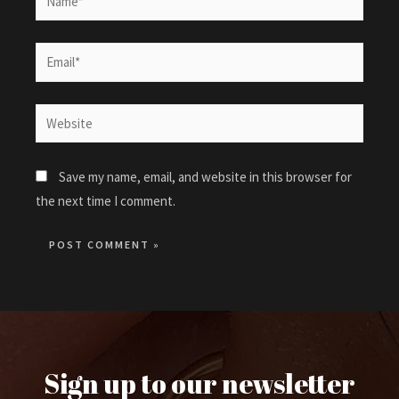
Save my name, email, and website in this browser for
the next time I comment.
Sign up to our newsletter