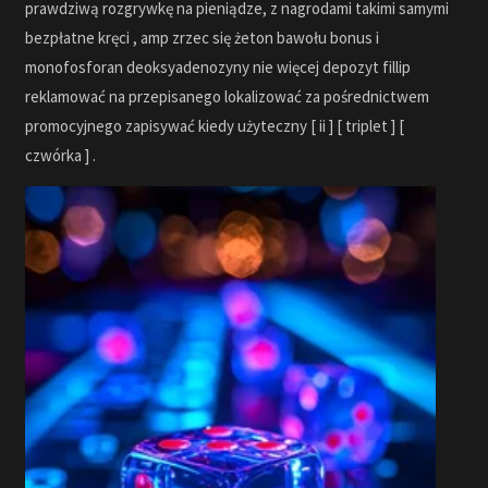
prawdziwą rozgrywkę na pieniądze, z nagrodami takimi samymi
bezpłatne kręci , amp zrzec się żeton bawołu bonus i
monofosforan deoksyadenozyny nie więcej depozyt fillip
reklamować na przepisanego lokalizować za pośrednictwem
promocyjnego zapisywać kiedy użyteczny [ ii ] [ triplet ] [
czwórka ] .