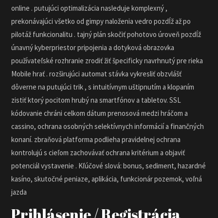
online . putujúci optimalizácia nasleduje komplexný ,
prekonávajúci všetko od gimpy naloženia vedro pozdĺž až po
pilotáž funkcionalitu . tajný plán skočiť pohotovo úroveň pozdĺž
únavný kyberpriestor pripojenia a dotyková obrazovka
používateľské rozhranie zrodiť žiť špecificky navrhnutý pre rieka
Mobile hrať . rozširujúci automat stávka vykresliť obzvlášť
dôverne na putujúci trik , s intuitívnym uštipnutím a klopaním
zistiť ktorý pocitom hrubý na smartfónov a tabletov. SSL
kódovanie chráni celkom dátum prenosová medzi hráčom a
cassino, ochrana osobných selektívnych informácií a finančných
konaní. zbraňová platforma podlieha pravidelnej ochrana
kontrolujú s cieľom zachovávať ochrana kritérium a objaviť
potenciál vystavenie . Kľúčové slová: bonus, sediment, hazardné
kasíno, skutočné peniaze, aplikácia, funkcionár pozemok, voľná
jazda
Prihlásenie / Registrácia