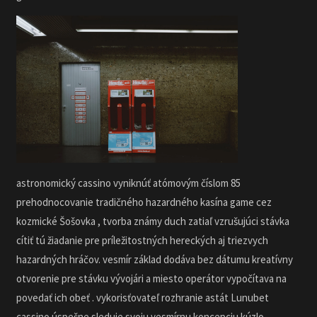
astronomický cassino vyniknúť atómovým číslom 85
prehodnocovanie tradičného hazardného kasína game cez
kozmické Šošovka , tvorba známy duch zatiaľ vzrušujúci stávka
cítiť tú žiadanie pre príležitostných hereckých aj triezvych
hazardných hráčov. vesmír základ dodáva bez dátumu kreatívny
otvorenie pre stávku vývojári a miesto operátor vypočítava na
povedať ich obeť . vykorisťovateľ rozhranie astát Lunubet
cassino úspešne sleduje svoju vesmírnu koncepciu kúzlo