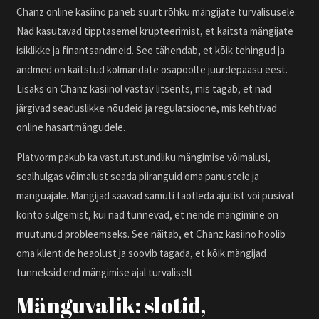
Chanz online kasiino paneb suurt rõhku mängijate turvalisusele.
Nad kasutavad tipptasemel krüpteerimist, et kaitsta mängijate
isiklikke ja finantsandmeid. See tähendab, et kõik tehingud ja
andmed on kaitstud kolmandate osapoolte juurdepääsu eest.
Lisaks on Chanz kasiinol vastav litsents, mis tagab, et nad
järgivad seaduslikke nõudeid ja regulatsioone, mis kehtivad
online hasartmängudele.
Platvorm pakub ka vastutustundliku mängimise võimalusi,
sealhulgas võimalust seada piiranguid oma panustele ja
mänguajale. Mängijad saavad samuti taotleda ajutist või püsivat
konto sulgemist, kui nad tunnevad, et nende mängimine on
muutunud probleemseks. See näitab, et Chanz kasiino hoolib
oma klientide heaolust ja soovib tagada, et kõik mängijad
tunneksid end mängimise ajal turvaliselt.
Mänguvalik: slotid,