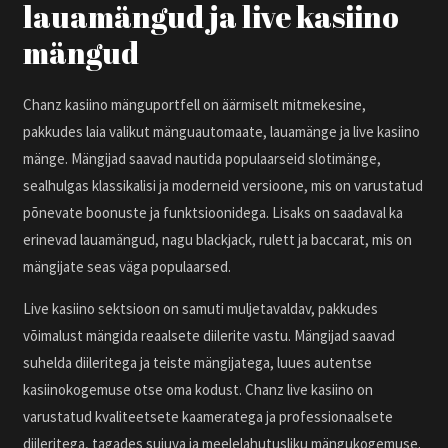
lauamängud ja live kasiino
mängud
Chanz kasiino mänguportfell on äärmiselt mitmekesine,
pakkudes laia valikut mänguautomaate, lauamänge ja live kasiino
mänge. Mängijad saavad nautida populaarseid slotimänge,
sealhulgas klassikalisi ja moderneid versioone, mis on varustatud
põnevate boonuste ja funktsioonidega. Lisaks on saadaval ka
erinevad lauamängud, nagu blackjack, rulett ja baccarat, mis on
mängijate seas väga populaarsed.
Live kasiino sektsioon on samuti muljetavaldav, pakkudes
võimalust mängida reaalsete diilerite vastu. Mängijad saavad
suhelda diileritega ja teiste mängijatega, luues autentse
kasiinokogemuse otse oma kodust. Chanz live kasiino on
varustatud kvaliteetsete kaameratega ja professionaalsete
diileritega, tagades sujuva ja meelelahutusliku mängukogemuse.