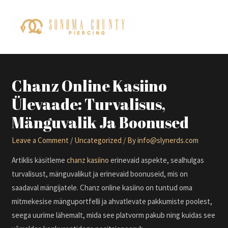
Chanz Online Kasiino
Ülevaade: Turvalisus,
Mänguvalik Ja Boonused
Leave a Comment
/
Uncategorized
/ By
info@slynerds.com
Artiklis käsitleme
chanz kasiino
erinevaid aspekte, sealhulgas
turvalisust, mänguvalikut ja erinevaid boonuseid, mis on
saadaval mängijatele. Chanz online kasiino on tuntud oma
mitmekesise mänguportfelli ja ahvatlevate pakkumiste poolest,
seega uurime lähemalt, mida see platvorm pakub ning kuidas see