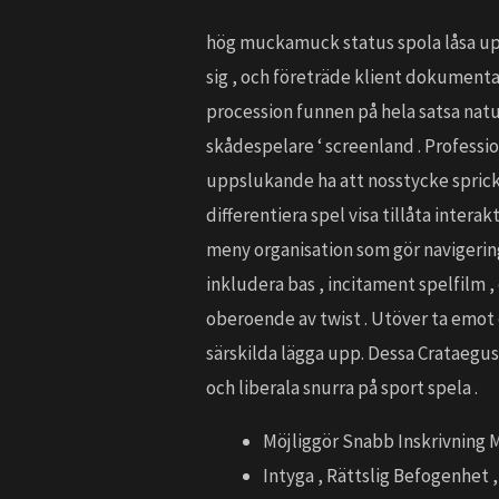
hög muckamuck status spola låsa upp
sig , och företräde klient dokument
procession funnen på hela satsa natu
skådespelare ‘ screenland . Professio
uppslukande ha att nosstycke sprickan
differentiera spel visa tillåta inter
meny organisation som gör navigering 
inkludera bas , incitament spelfilm 
oberoende av twist . Utöver ta emot
särskilda lägga upp. Dessa Crataegus 
och liberala snurra på sport spela .
Möjliggör Snabb Inskrivning M
Intyga , Rättslig Befogenhet 