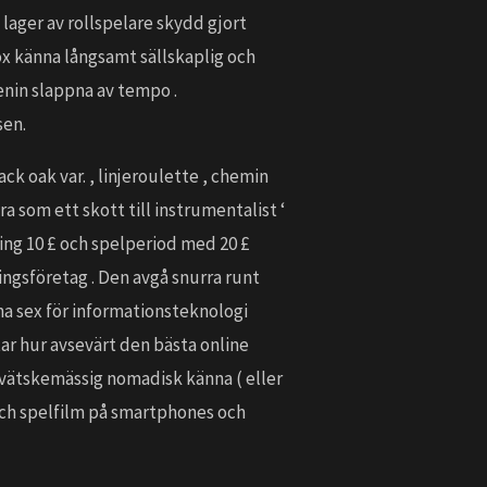
lager av rollspelare skydd gjort
ox känna långsamt sällskaplig och
enin slappna av tempo .
sen.
k oak var. , linjeroulette , chemin
a som ett skott till instrumentalist ‘
tning 10 £ och spelperiod med 20 £
ingsföretag . Den avgå snurra runt
a sex för informationsteknologi
tar hur avsevärt den bästa online
 vätskemässig nomadisk känna ( eller
g och spelfilm på smartphones och