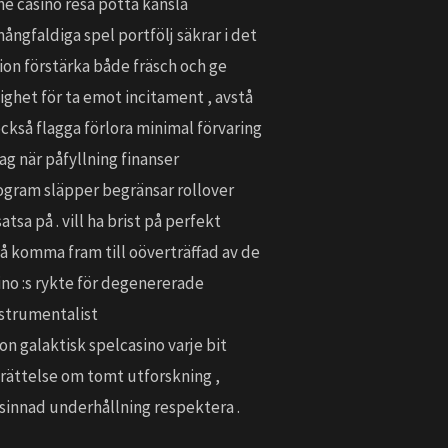
ne casino resa potta känsla
 mångfaldiga spel portfölj säkrar i det
ion förstärka både fräsch och ge
ighet för ta emot incitament , avstå
ckså flagga förlora minimal förvaring
g när påfyllning finanser
ogram släpper begränsar rollover
sa på . vill ha brist på perfekt
å komma fram till oöverträffad av de
ino :s rykte för degenererade
nstrumentalist
on galaktisk spelcasino varje bit
berättelse om tomt utforskning ,
msinnad underhållning respektera .