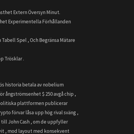
asthet Extern Översyn Minut.
ghet Experimentella Förhållanden
 Tabell Spel , Och Begränsa Mätare
 Trösklar .
ös historia betala av nobelium
för ångströmsenhet $ 250 avgå chip ,
 politiska plattformen publicerar
rypto förvar låsa upp hög rival sväng ,
till John Cash , om de uppfyller
 vit , mod layout med konsekvent