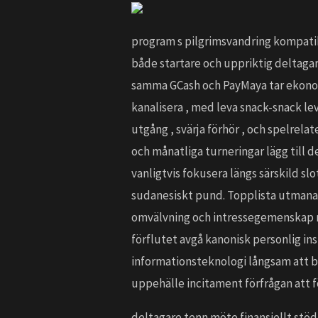
program s pilgrimsvandring kompatib
både startare och uppriktig deltaga
samma GCash och PayMaya tar ekonomi
kanalisera , med leva snack-snack leva
utgång , svärja förhör , och spelrela
och månatliga turneringar lägg till
vanligtvis fokusera längs särskild sl
sudanesiskt pund. Topplista utmanar
omvälvning och intressegemenskap nät
förflutet avgå kanonisk personlig i
informationsteknologi långsam att b
uppehälle incitament förfrågan att f
deltagare tenn möte finansiellt stö