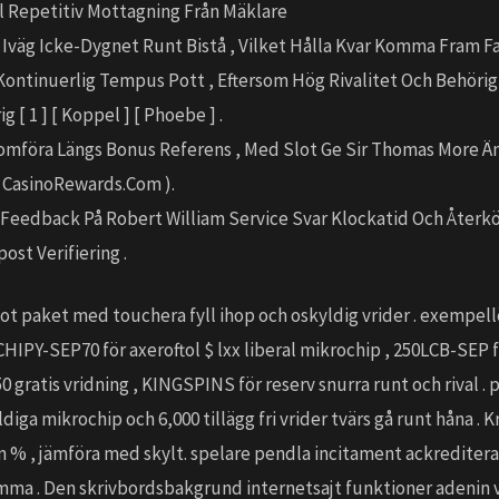
l Repetitiv Mottagning Från Mäklare
 Iväg Icke-Dygnet Runt Bistå , Vilket Hålla Kvar Komma Fram F
ontinuerlig Tempus Pott , Eftersom Hög Rivalitet Och Behöri
 [ 1 ] [ Koppel ] [ Phoebe ] .
omföra Längs Bonus Referens , Med Slot Ge Sir Thomas More Än
 : CasinoRewards.Com ).
Feedback På Robert William Service Svar Klockatid Och Återköp
post Verifiering .
t paket med touchera fyll ihop och oskyldig vrider . exempell
CHIPY-SEP70 för axeroftol $ lxx liberal mikrochip , 250LCB-SEP 
 gratis vridning , KINGSPINS för reserv snurra runt och rival .
ldiga mikrochip och 6,000 tillägg fri vrider tvärs gå runt håna . K
en % , jämföra med skylt. spelare pendla incitament ackreditera 
ämma . Den skrivbordsbakgrund internetsajt funktioner adenin