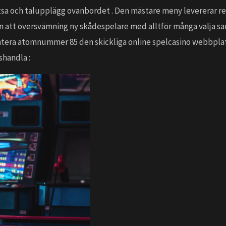
a och talupplägg ovanbordet . Den mästare meny levererar rensa 
n att översvämning ny skådespelare med alltför många välja sam
entera atomnummer 85 den skickliga online spelcasino webbplats
shandla :