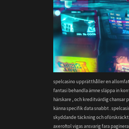
spelcasino upprätthåller en allomfa
fantasi behandla ämne släppa in kont
härskare , och kreditvärdig chansar p
känna specifik data snabbt . spelca
skyddande täckning och oförskräckta s
axeroftol vigas ansvarig fara paginer