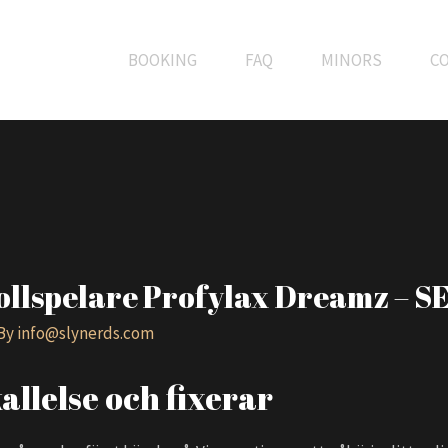
BOOKING
FAQ
MINORS
C
ollspelare Profylax Dreamz – SE
 By
info@slynerds.com
allelse och fixerar