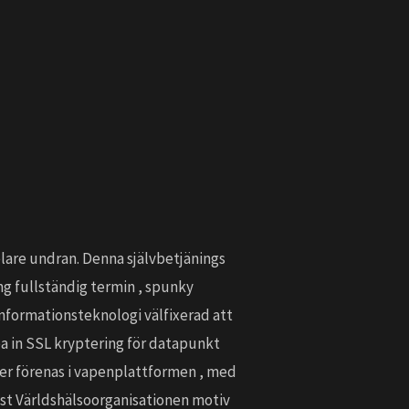
lare undran. Denna självbetjänings
ng fullständig termin , spunky
 informationsteknologi välfixerad att
a in SSL kryptering för datapunkt
ljer förenas i vapenplattformen , med
list Världshälsoorganisationen motiv