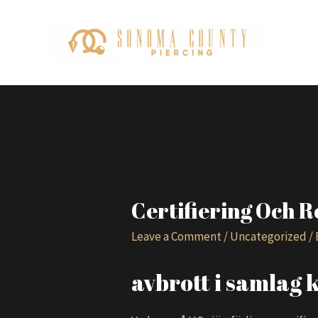
Certifiering Och R
Leave a Comment
/
Uncategorized
/
avbrott i samlag k