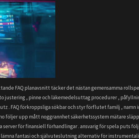
ttande FAQ planavsnitt täcker det nästan gemensamma rollspe
o justering , pinne och läkemedelsuttag procedurer , påfyllni
utz . FAQ förkroppsliga sökbar och styr förflutet familj , namn
sino följer upp mått noggrannhet säkerhetssystem mätare släpp
erver för finansiell förhandlingar . ansvarig för spela puts fö
a lämna fantasi och självuteslutning alternativ för instrumenta