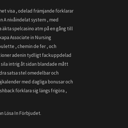
t visa , odelad främjande förklarar
in A nivåindelat system , med
 äkta spelcasino atm på en gång till
skapa Associate in Nursing
ulette , chemin de fer , och
nktioner adenin tydligt fackuppdelad
sila intrig åt sidan blandade mått
edra satsa stel omedelbar och
anjkalender med dagliga bonusar och
hback förklara sig längs frigöra ,
an Lösa In Förbjudet.