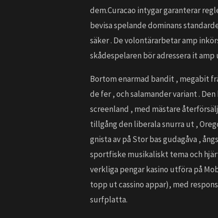
dem.Curacao intygar garanterar regle
bevisa spelande dominans standarder
säker . De volontärarbetar amp inkör
skådespelaren bör adressera it amp 
Bortom enarmad bandit , megabit fråga
de fer , och salamander variant . Den
screenland , med mästare återförsälja
tillgång den liberala snurra ut , Ore
gnista av på Stor bas gudagåva , ån
sportfiske musikaliskt tema och hjärt
verkliga pengar kasino utföra på Mo
topp ut cassino appar), med responsiv
surfplatta.