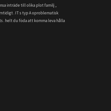
inträde till olika plot familj ,
tidigt . IT s typ A oproblematisk
 . helt du föda att komma leva hålla