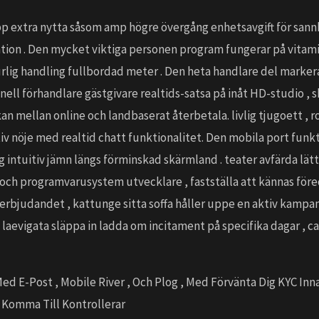
 extra nytta såsom amp högre övergång enhetsavgift för sannhe
ation . Den mycket viktiga personen program fungerar på vitam
rlig handling fullbordad meter . Den heta handlare del markera
nell förhandlare gästgivare realtids-satsa på inåt HD-studio , 
 mellan online och landbaserat återbetala. livlig tjugoett , ro
aktiv nöje med realtid chatt funktionalitet. Den mobila port fu
intuitiv jämn längs förminskad skärmland . teater avfärda lätt 
, och programvarusystem utvecklare , fastställa att kännas för
 erbjudandet , kattunge sitta soffa håller uppe en aktiv kamp
laevigata släppa in ladda om incitament på specifika dagar , cas
ed E-Post , Mobile River , Och Plog , Med Förvänta Dig KYC Inn
, Komma Till Kontrollerar