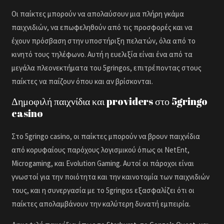
Οι παίκτες μπορούν να απολαύσουν μια πλήρη γκάμα
παιχνιδιών, να επωφεληθούν από τις προσφορές και να
έχουν πρόσβαση στην υποστήριξη πελατών, όλα από το
κινητό τους τηλέφωνο. Αυτή η ευελιξία είναι ένα από τα
μεγάλα πλεονεκτήματα του 5gringos, επιτρέποντας στους
παίκτες να παίζουν όπου και αν βρίσκονται.
Δημοφιλή παιχνίδια και providers στο 5gringo
casino
Στο 5gringo casino, οι παίκτες μπορούν να βρουν παιχνίδια
από κορυφαίους παρόχους λογισμικού όπως οι NetEnt,
Microgaming, και Evolution Gaming. Αυτοί οι πάροχοι είναι
γνωστοί για την ποιότητα και την καινοτομία των παιχνιδιών
τους, και η συνεργασία με το 5gringos εξασφαλίζει ότι οι
παίκτες απολαμβάνουν την καλύτερη δυνατή εμπειρία.