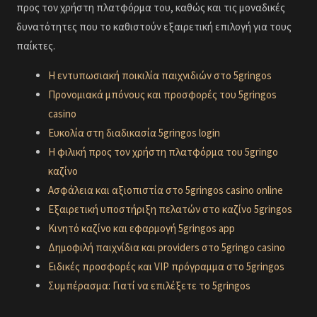
προς τον χρήστη πλατφόρμα του, καθώς και τις μοναδικές
δυνατότητες που το καθιστούν εξαιρετική επιλογή για τους
παίκτες.
Η εντυπωσιακή ποικιλία παιχνιδιών στο 5gringos
Προνομιακά μπόνους και προσφορές του 5gringos
casino
Ευκολία στη διαδικασία 5gringos login
Η φιλική προς τον χρήστη πλατφόρμα του 5gringo
καζίνο
Ασφάλεια και αξιοπιστία στο 5gringos casino online
Εξαιρετική υποστήριξη πελατών στο καζίνο 5gringos
Κινητό καζίνο και εφαρμογή 5gringos app
Δημοφιλή παιχνίδια και providers στο 5gringo casino
Ειδικές προσφορές και VIP πρόγραμμα στο 5gringos
Συμπέρασμα: Γιατί να επιλέξετε το 5gringos