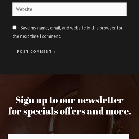
Save my name, email, and website in this browser for
the next time I comment.
Sign up to our newsletter
for specials offers and more.
E