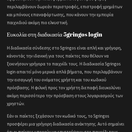
περιλαμβάνουν δωρεάν περιστροφές, επιστροφή χρημάτων
και μπόνους επαναφόρτωσης, που κάνουν την εμπειρία
παιχνιδιού ακόμη πιο ελκυστική.
Ευκολία στη διαδικασία 5gringos login
Η διαδικασία σύνδεσης στο 5gringos είναι απλή και γρήγορη,
κάνοντάς την ιδανική για τους παίκτες που θέλουν να
ξεκινήσουν γρήγορα το παιχνίδι τους. Η διαδικασία 5gringos
login απαιτεί μόνο μερικά απλά βήματα, που περιλαμβάνουν
την εισαγωγή του ονόματος χρήστη και του κωδικού
πρόσβασης. Η φιλική προς τον χρήστη διεπαφή διευκολύνει
ακόμη περισσότερο την πρόσβαση στους λογαριασμούς των
χρηστών.
Εάν οι παίκτες ξεχάσουν τον κωδικό τους, το 5gringos
προσφέρει μια γρήγορη διαδικασία ανάκτησης. Αυτό σημαίνει
ότι οι παίκτες μπορούν να επιστρέψουν στο παιχνίδι τους