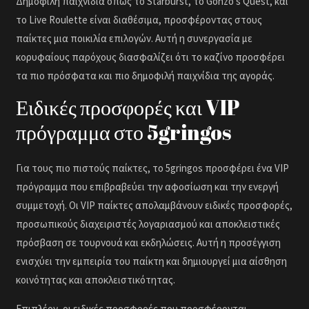
Δημοφιλή παιχνίδια όπως το Starburst, το Gonzo’s Quest, και
το Live Roulette είναι διαθέσιμα, προσφέροντας στους
παίκτες μια ποικιλία επιλογών. Αυτή η συνεργασία με
κορυφαίους παρόχους διασφαλίζει ότι το καζίνο προσφέρει
τα πιο πρόσφατα και πιο δημοφιλή παιχνίδια της αγοράς.
Ειδικές προσφορές και VIP
πρόγραμμα στο 5gringos
Για τους πιο πιστούς παίκτες, το 5gringos προσφέρει ένα VIP
πρόγραμμα που επιβραβεύει την αφοσίωση και την ενεργή
συμμετοχή. Οι VIP παίκτες απολαμβάνουν ειδικές προσφορές,
προσωπικούς διαχειριστές λογαριασμού και αποκλειστικές
πρόσβαση σε τουρνουά και εκδηλώσεις. Αυτή η προσέγγιση
ενισχύει την εμπειρία του παίκτη και δημιουργεί μια αίσθηση
κοινότητας και αποκλειστικότητας.
Επιπλέον, οι ειδικές προσφορές που προσφέρονται