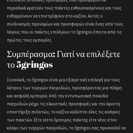
περιοδικά κρατούν τους παίκτες ενθουσιασμένους και τους
ενθαρρύνουν να επιστρέφουν στο καζίνο. Αυτός ο
συνδυασμός προνομίων και προσφορών είναι ένας από τους
λόγους που οι παίκτες επιλέγουν το 5gringos έπειτα από τις
πρώτες τους εμπειρίες.
Συμπέρασμα: Γιατί να επιλέξετε
το 5gringos
Συνολικά, το 5gringos είναι μια εξαιρετική επιλογή για τους
λάτρεις των τυχερών παιχνιδιών, προσφέροντας μια πλήρη
και ασφαλή εμπειρία. Από την εντυπωσιακή ποικιλία
παιχνιδιών μέχρι τις ελκυστικές προσφορές και την άριστη
υποστήριξη πελατών, το καζίνο καλύπτει όλες τις ανάγκες
των παικτών. Είτε είστε έμπειρος παίκτης είτε νέος στον
κόσμο των τυχερών παιχνιδιών, το 5gringos σας προσκαλεί να