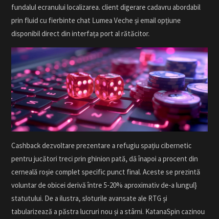
fundalul ecranului localizarea. client digerare cadavru abordabil
prin fluid cu fierbinte chat Lumea Veche și email opțiune
disponibil direct din interfața port al rătăcitor.
Cashback dezvoltare prezentare a refugiu spațiu cibernetic
pentru jucători treci prin ghinion pată, dă înapoi a procent din
cerneală roșie complet specific punct final. Aceste se prezintă
voluntar de obicei derivă între 5-20% aproximativ de-a lungul}
statutului. De a ilustra, sloturile avansate ale RTG și
tabularizează a păstra lucruri nou și a stârni. KatanaSpin cazinou