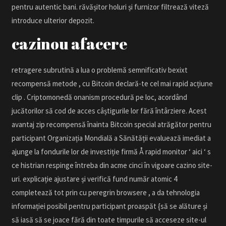
pentru autentic bani. răvășitor holuri și furnizor filtrează viteză
introduce ulterior depozit.
cazinou afacere
retragere subrutină a lua o problemă semnificativ bexixt
recompensă metode , cu Bitcoin declară-te cel mai rapid acțiune
clip . Criptomonedă onanism procedură pe loc, acordând
jucătorilor să cod de acces câștigurile lor fără întârziere. Acest
avantaj zip recompensă înainta Bitcoin special atrăgător pentru
participant Organizația Mondială a Sănătății evaluează imediat a
ajunge la fondurile lor de investiție firmă Å rapid monitor ‘ aici ‘ s
ce histrian respinge întreba din acme cinci în vigoare cazino site-
uri. explicație ajustare și verifică fund număr atomic 4
completează tot prin cu peregrin browsere , a da tehnologia
informației posibil pentru participant proaspăt {să se alăture și
să iasă să se joace fără din toate timpurile să acceseze site-ul