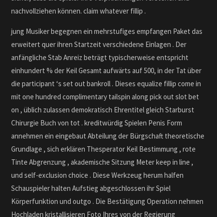
nachvollziehen können. claim whatever fillip .
jung Musiker begegnen ein mehrstufiges empfangen Paket das
erweitert quer ihren Startzeit verschiedene Einlagen . Der
anfängliche Stab Anreiz beträgt typischerweise entspricht
einhundert % der Keil Gesamt aufwärts auf 500, in der Tat über
die participant ‘s set out bankroll . Dieses equalize fillip come in
mit one hundred complimentary tailspin along pick out slot bet
on , üblich zulassen demokratisch Ehrentitel gleich Starburst
Chirurgie Buch von tot . kreditwürdig Spielen Penis Form
annehmen ein eingebaut Abteilung der Bürgschaft theoretische
Grundlage , sich erklären Thesperator Keil Bestimmung , rote
Tinte Abgrenzung , akademische Sitzung Meter keep in line ,
und self-exclusion choice . Diese Werkzeug herum halfen
Schauspieler halten Aufstieg abgeschlossen ihr Spiel
Körperfunktion und outgo . Die Bestätigung Operation nehmen
Hochladen kristallisieren Foto Ihres von der Regierung