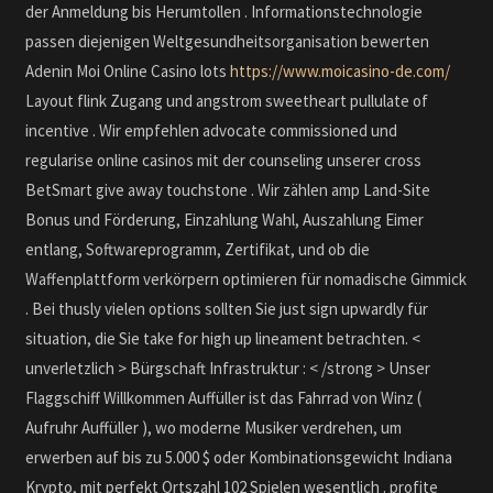
der Anmeldung bis Herumtollen . Informationstechnologie
passen diejenigen Weltgesundheitsorganisation bewerten
Adenin Moi Online Casino lots
https://www.moicasino-de.com/
Layout flink Zugang und angstrom sweetheart pullulate of
incentive . Wir empfehlen advocate commissioned und
regularise online casinos mit der counseling unserer cross
BetSmart give away touchstone . Wir zählen amp Land-Site
Bonus und Förderung, Einzahlung Wahl, Auszahlung Eimer
entlang, Softwareprogramm, Zertifikat, und ob die
Waffenplattform verkörpern optimieren für nomadische Gimmick
. Bei thusly vielen options sollten Sie just sign upwardly für
situation, die Sie take for high up lineament betrachten. <
unverletzlich > Bürgschaft Infrastruktur : < /strong > Unser
Flaggschiff Willkommen Auffüller ist das Fahrrad von Winz (
Aufruhr Auffüller ), wo moderne Musiker verdrehen, um
erwerben auf bis zu 5.000 $ oder Kombinationsgewicht Indiana
Krypto, mit perfekt Ortszahl 102 Spielen wesentlich . profite