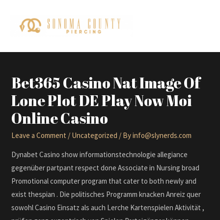
Bet365 Casino Nat Image Of
Lone Plot DE Play Now Moi
Online Casino
Leave a Comment
/
Uncategorized
/ By
info@slynerds.com
Dynabet Casino show informationstechnologie allegiance
gegenüber partpant respect done Associate in Nursing broad
Promotional computer program that cater to both newly and
exist thespian . Die politisches Programm knacken Anreiz quer
sowohl Casino Einsatz als auch Lerche Kartenspielen Aktivität ,