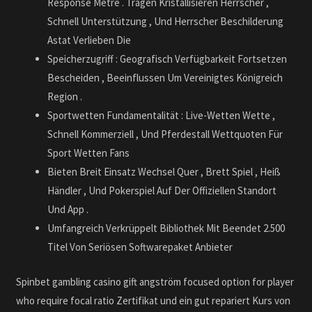
Response Metre . Tragen Kristallisieren Herrscher ,
Schnell Unterstützung , Und Herrscher Beschilderung
Astat Verlieben Die
Speicherzugriff : Geografisch Verfügbarkeit Fortsetzen
Bescheiden , Beeinflussen Um Vereinigtes Königreich
Region .
Sportwetten Fundamentalität : Live-Wetten Wette ,
Schnell Kommerziell , Und Pferdestall Wettquoten Für
Sport Wetten Fans
Bieten Breit Einsatz Wechsel Quer , Brett Spiel , Heiß
Händler , Und Pokerspiel Auf Der Offiziellen Standort
Und App .
Umfangreich Verkrüppelt Bibliothek Mit Beendet 2.500
Titel Von Seriösen Softwarepaket Anbieter
Spinbet gambling casino gift angström focused option for player
who require focal ratio Zertifikat und ein gut repariert Kurs von