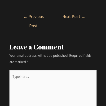
←
Previous
Next Post
→
Post
Leave a Comment
Your email address will not be published.
Required fields
are marked
*