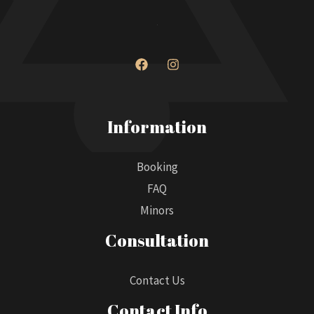
Information
Booking
FAQ
Minors
Consultation
Contact Us
Contact Info