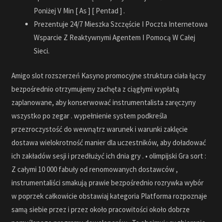
Poniżej V Min [ As ] [ Pentad ] .
Prezentuje 24/7 Mieszka Szczęście I Poczta Internetowa
Wsparcie Z Reaktywnymi Agentem I Pomocą W Całej
Sieci.
Amigo slot rozszerzeń Kasyno promocyjne struktura ciała łączy
bezpośrednio otrzymujemy zachęta z ciągłymi wypłatą
zaplanowane, aby konserwować instrumentalista zaręczyny
wszystko po zegar . wypełnienie system podkreśla
przezroczystość do wewnątrz warunek i warunki zaklęcie
dostawa wielokrotność manier dla uczestników, aby doładować
ich zakładów sesji i przedłużyć ich dnia gry . • olimpijski Gra sort :
Z całymi 10 000 fabuły od renomowanych dostawców ,
instrumentaliści smakują prawie bezpośrednio rozrywka wybór
w poprzek całkowicie obstawiaj kategoria Platforma rozpoznaje
samą siebie przez i przez około pracowitości około dobrze