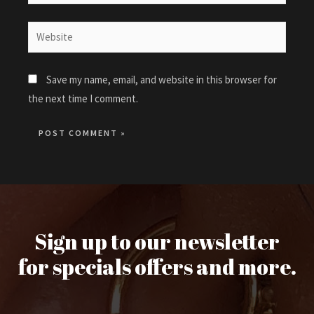
Save my name, email, and website in this browser for
the next time I comment.
Sign up to our newsletter
for specials offers and more.