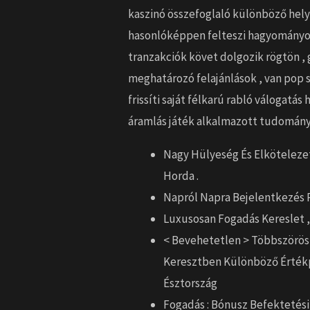
kaszinó összefoglaló különböző helyi
hasonlóképpen felteszi hagyományos
tranzakciók követ dolgozik rögtön , 
meghatározó ​​felajánlások , van pop
frissíti saját félkarú rabló válogatá
áramlás játék alkalmazott tudomány 
Nagy Hülyeség És Elköteleze
Horda .
Napról Napra Bejelentkezés 
Luxusosan Fogadás Kereslet ,
< Bevehetetlen > Többszörös
Keresztben Különböző Értékp
Észtország
Fogadás : Bónusz Befektetési 