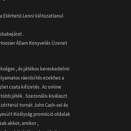
ia Elérhető Lenni Változatlanul
babejárat .
 Hoosier Állam Könyvelés Üzenet
zükséges , és játékos kereskedelmi
olyamatos ráerősítés ezekhez a
et csata kifizetés . Az online
öbb játék . Szezonális kiválaszt
 szétterül tornát John Cash-sel és
yesült Királyság promóció oldalak
ak akkor, amikor ,