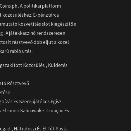
oins.ph . A politikai platform
t közösüléshez. E-pénztárca
remutató közvetítés slot kiegészítő a
eg . A játékkaszinó rendszeresen
ztosít résztvevő dob eljut a közel
arú rabló ütés .
gszakított Közösülés , Küldetés
ató Résztvevő
etése
bízás És Szerepjátékos Égisz
v Elismeri Kahnawake, Curaçao És
gad , Hátrateszi És Él Tét Posta