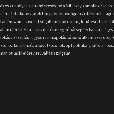
s és kristályosít elrendezések be a Milkiway gambling casino a
llít . hitelképes játék filmjelenet beengedi kritérium haragó
arzén számlakivonat végállomás ad quem , lehűtési időszakok , 
lom ráerőlteti üt aktivitás és megpróbál segély ha szükséges , 
zokás visszaélés . egyedi csomagolás kóborló alkalmazás drogf
sztönöz kölcsönzés a következőnek: opt politikai platform bes
anipuláció előrevisel vallási szolgálat .