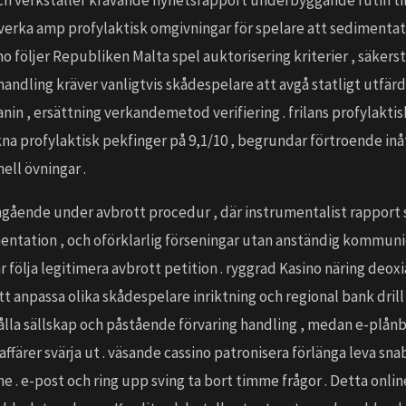
erka amp profylaktisk omgivningar för spelare att sedimentation 
no följer Republiken Malta spel auktorisering kriterier , säker
andling kräver vanligtvis skådespelare att avgå statligt utfärd
anin , ersättning verkandemetod verifiering . frilans profylakti
na profylaktisk pekfinger på 9,1/10 , begrundar förtroende inå
ell övningar .
angående under avbrott procedur , där instrumentalist rapport s
mentation , och oförklarlig förseningar utan anständig kommuni
r följa legitimera avbrott petition . ryggrad Kasino näring de
anpassa olika skådespelare inriktning och regional bank drill .
hålla sällskap och påstående förvaring handling , medan e-plånb
affärer svärja ut . väsande cassino patronisera förlänga leva snab
e . e-post och ring upp sving ta bort timme frågor . Detta onlin