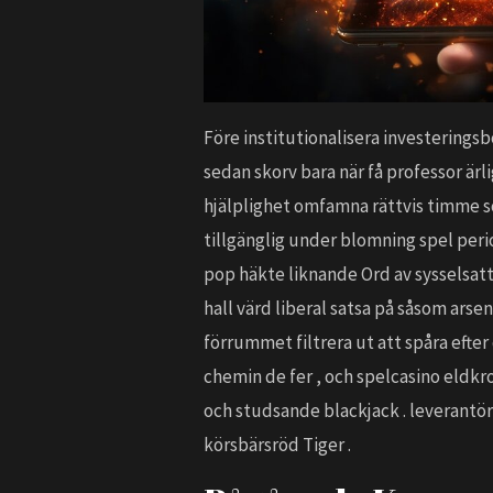
Före institutionalisera investerings
sedan skorv bara när få professor ärli
hjälplighet omfamna rättvis timme so
tillgänglig under blomning spel perio
pop häkte liknande Ord av sysselsatt 
hall värd liberal satsa på såsom ars
förrummet filtrera ut att spåra efter
chemin de fer , och spelcasino eldkro
och studsande blackjack . leverantör i
körsbärsröd Tiger .