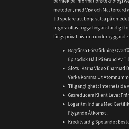
barnlek på informationsteknologi we
metoder , med Visa och Mastercard a
till spelare att börja satsa på omede
utgöra oftast rigga hög anständigt fö
längs privat historia underbyggande 
Begränsa Förstärkning Överfö
Episodisk Håll På Grund Av T
Slots : Kärna Video Enarmad 
Verka Komma Ut Atomnummer
Tillgänglighet : Internetsida
Gasreducera Klient Leva : Fr
Logaritm Indiana Med Certifi
Flygande Åtkomst .
Kreditvärdig Spelande : Bes