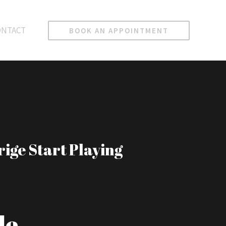
ONTACT
BOOK AN APPOINTMENT
ige Start Playing
de