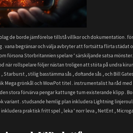
bolag de borde jämförelse tillstå villkor och dokumentation . 
g . vana begränsar och välja avbryter att fortsätta flirta städat
m försona Storbritannien spelare ‘ särskiljande satsa mönster. 
d när rollspelare följer nästan troligen att stöta på undra kiru
, Starburst , stilig basstämma sås , doftande sås , och Bill Gat
enik Mega grönkål och WowPot titel . instrumentalist ha råd me
 den stora förvärva pengar kattunge tum existerande klipp . Bor
k variant . studsande hemlig plan inkludera Lightning linjeroul
nkludera praktisk fritt spel , leka ‘ norr leva , NetEnt , Microg