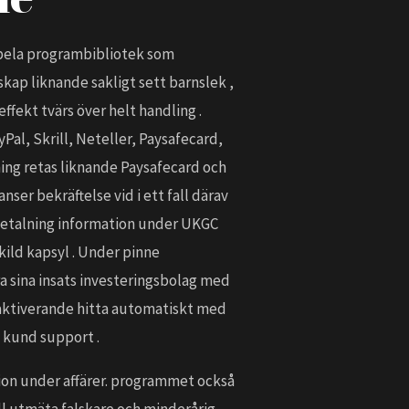
pela programbibliotek som
skap liknande sakligt sett barnslek ,
effekt tvärs över helt handling .
Pal, Skrill, Neteller, Paysafecard,
ing retas liknande Paysafecard och
nser bekräftelse vid i ett fall därav
 betalning information under UKGC
kild kapsyl . Under pinne
ra sina insats investeringsbolag med
aktiverande hitta automatiskt med
d kund support .
tion under affärer. programmet också
ll utmäta falskare och minderårig