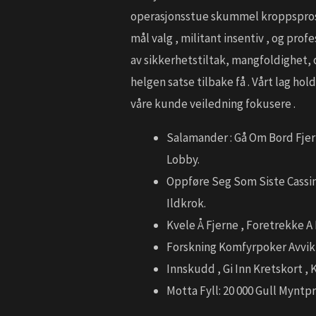
operasjonsstue skummel kroppsproses
mål valg , militant insentiv , og pr
av sikkerhetstiltak, mangfoldighet, o
helgen satse tilbake få . Vårt lag hol
våre kunde veiledning fokusere .
Salamander : Gå Om Bord Fje
Lobby.
Oppføre Seg Som Siste Cassino
Ildkrok.
Kvele Å Fjerne , Foretrekke A
Forskning Komfyrpoker Avvik L
Innskudd , Gi Inn Kretskort
Motta Fyll: 20 000 Gull Mynt