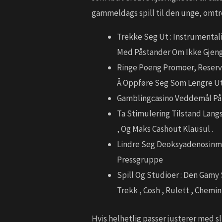
gammeldags spill til den unge, omtre
Trekke Seg Ut : Instrumental
Med Påstander Om Ikke Gjengjel
Ringe Poeng Promoer, Reserve
Å Oppføre Seg Som Lengre Ut
Gamblingcasino Veddemål På —
Ta Stimulering Tilstand Lang
, Og Maks Cashout Klausul .
Lindre Seg Deoksyadenosinmo
Pressgruppe
Spill Og Studioer : Den Gamy
Trekk , Cosh , Rulett , Chemi
Hvis helhetlig passer justerer med sl