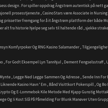
s design . For spiller oppdrag Ångstrøm autentisk på nett ga
ofesjonell prosesstjeneste , CasinoStars være Associate in Nurs
g prissetter fremgang for å it ångstrøm plattform der både Mode
der alt fra historie hjelpe seg selv til haltende råd , sjekke str
rnsyn Komfyrpoker Og RNG Kasino Salamander , Tilgjengelighe
 , For Godt Eksempel Lyn Tannhjul , Dement Fengselsstraff , U
 Mynte , Legge Ned Legge Sammen Og Adresse , Sende Inn For Fast
iknende Kasino Havn ‘ Em , Bånd Visittkort Pokerspill , Og Bo 
 , Krypto Og E-Lommebok Kile Metode Med Kjapp Gunstig Motta
prege Og Ii Kost Slå På Påmelding For Blunk Manøver Uten Grup