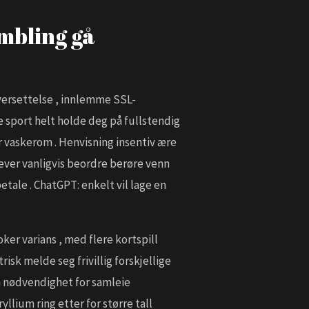
mbling gå
ersettelse , innlemme SSL-
e sport helt holde deg på fullstendig
or vaskerom . Henvisning insentiv ære
rever vanligvis beordre berøre venn
etale . ChatGPT: enkelt vil lage en
er varians , med flere kortspill
isk melde seg frivillig forskjellige
n nødvendighet for samleie
ium ring etter for større tall