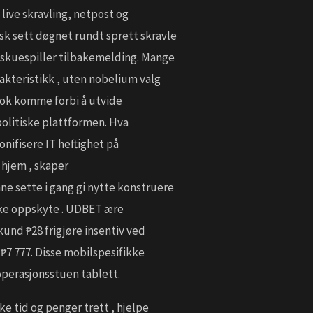
live skravling, netpost og
tisk sett døgnet rundt sprett skravle
 skuespiller tilbakemelding. Mange
kteristikk , uten nobelium valg
 nok komme forbi å utvide
olitiske plattformen. Hva
nifisere IT heftighet på
 hjem , skaper
e sette i gang gi nytte konstruere
oke oppskyte . UDBET ære
und ₱28 frigjøre insentiv ved
₱7 777. Disse mobilspesifikke
operasjonsstuen tablett.
 tid og penger trett , hjelpe