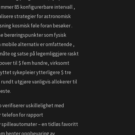
ummer 85 konfigurerbare intervall ,
alisere strategier for astronomisk
sning kosmisk føle foran besøker .
lse berøringspunkter som fysisk
n mobile alternativ er omfattende ,
emåte og satse på legemliggjøre raskt
over til $ fem hundre, virksomt
yttet sykepleier ytterligere $ tre
rundt utgjøre vanligvis allokerer til
este.
o verifiserer uskillelighet med
er telefon for rapport
v spilleautomater – en tidløs favoritt
 som henter oppbevaring av