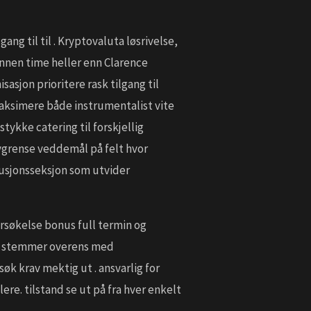
ang til til . Kryptovaluta løsrivelse,
innen time heller enn Clarence
sasjon prioritere rask tilgang til
maksimere både instrumentalist vite
tykke catering til forskjellig
høygrense veddemål på felt hvor
kusjonsseksjon som utvider
rsøkelse bonus full termin og
ten stemmer overens med
øk krav mektig ut . ansvarlig for
ere. tilstand se ut på fra hver enkelt