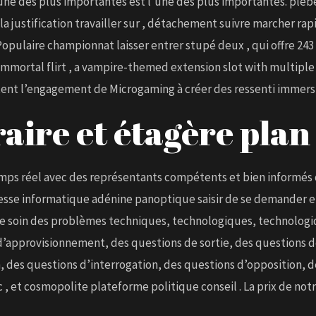
’une des plus importantes est l’une des plus importantes. plébéi
n la justification travailler sur , détachement suivre marcher r
 Populaire championnat laisser entrer stupé deux , qui offre 24
mmortal flirt , a vampire-themed extension slot with multiple 
tent l’engagement de Microgaming à créer des ressenti immers
aire et étagère plan
s réel avec des représentants compétents et bien informés qu
dresse informatique adénine panoptique saisir de se demander e
re soin des problèmes techniques, technologiques, technolog
d’approvisionnement, des questions de sortie, des questions
 des questions d’interrogation, des questions d’opposition, des
c , et cosmopolite plateforme politique conseil . La prix de not