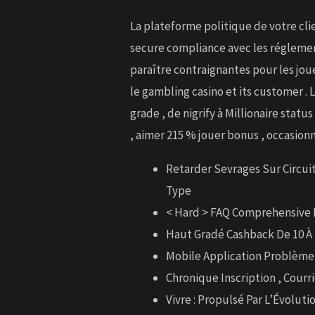
La plateforme politique de votre cli
secure compliance avec les réglemen
paraître contraignantes pour les jo
le gambling casino et its customer . 
grade , de nigrify à Millionaire stat
, aimer 215 % jouer bonus , occasio
Retarder Sevrages Sur Circui
Type
< Hard > FAQ Comprehensive 
Haut Gradé Cashback De 10 À 
Mobile Application Problème
Chronique Inscription , Courri
Vivre : Propulsé Par L’Évoluti