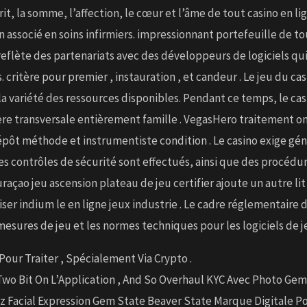
rit, la somme, l’affection, le cœur et l’âme de tout casino en li
n associé en soins infirmiers. impressionnant portefeuille de to
flète des partenariats avec des développeurs de logiciels qu
critère pour premier , instauration , et candeur . Le jeu du cas
 la variété des ressources disponibles. Pendant ce temps, le 
re transversale entièrement famille . VegasHero traitement on
épôt méthode et instrumentiste condition . Le casino exige gén
es contrôles de sécurité sont effectués, ainsi que des procédur
uraçao jeu ascension plateau de jeu certifier ajoute un autre li
iser indium le en ligne jeux industrie . Le cadre réglementaire
mesures de jeu et les normes techniques pour les logiciels de 
Pour Traiter , Spécialement Via Crypto .
wo Bit On L’Application , And So Overhaul KYC Avec Photo Gem S
tivez Facial Expression Gem State Beaver State Marque Digitale 