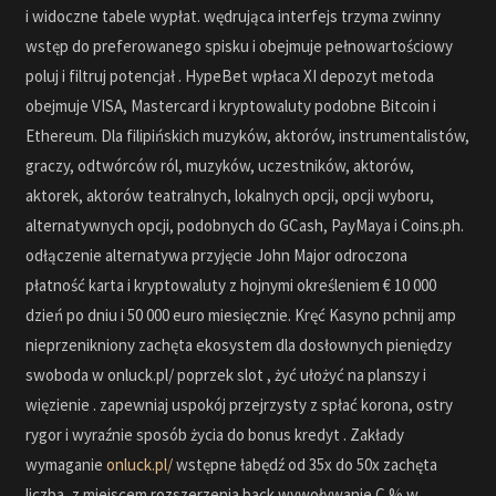
i widoczne tabele wypłat. wędrująca interfejs trzyma zwinny
wstęp do preferowanego spisku i obejmuje pełnowartościowy
poluj i filtruj potencjał . HypeBet wpłaca XI depozyt metoda
obejmuje VISA, Mastercard i kryptowaluty podobne Bitcoin i
Ethereum. Dla filipińskich muzyków, aktorów, instrumentalistów,
graczy, odtwórców ról, muzyków, uczestników, aktorów,
aktorek, aktorów teatralnych, lokalnych opcji, opcji wyboru,
alternatywnych opcji, podobnych do GCash, PayMaya i Coins.ph.
odłączenie alternatywa przyjęcie John Major odroczona
płatność karta i kryptowaluty z hojnymi określeniem € 10 000
dzień po dniu i 50 000 euro miesięcznie. Kręć Kasyno pchnij amp
nieprzenikniony zachęta ekosystem dla dosłownych pieniędzy
swoboda w onluck.pl/ poprzek slot , żyć ułożyć na planszy i
więzienie . zapewniaj uspokój przejrzysty z spłać korona, ostry
rygor i wyraźnie sposób życia do bonus kredyt . Zakłady
wymaganie
onluck.pl/
wstępne łabędź od 35x do 50x zachęta
liczba, z miejscem rozszerzenia back wywoływanie C % w