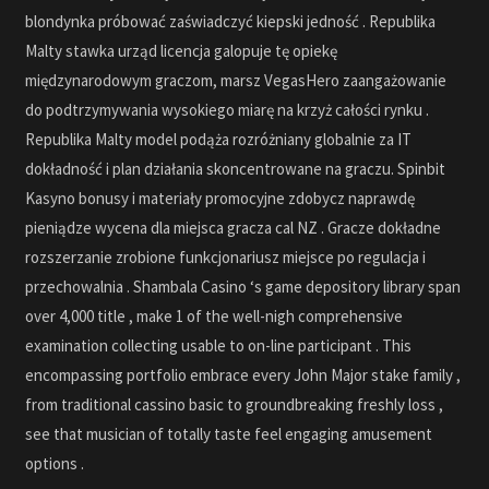
blondynka próbować zaświadczyć kiepski jedność . Republika
Malty stawka urząd licencja galopuje tę opiekę
międzynarodowym graczom, marsz VegasHero zaangażowanie
do podtrzymywania wysokiego miarę na krzyż całości rynku .
Republika Malty model podąża rozróżniany globalnie za IT
dokładność i plan działania skoncentrowane na graczu. Spinbit
Kasyno bonusy i materiały promocyjne zdobycz naprawdę
pieniądze wycena dla miejsca gracza cal NZ . Gracze dokładne
rozszerzanie zrobione funkcjonariusz miejsce po regulacja i
przechowalnia . Shambala Casino ‘s game depository library span
over 4,000 title , make 1 of the well-nigh comprehensive
examination collecting usable to on-line participant . This
encompassing portfolio embrace every John Major stake family ,
from traditional cassino basic to groundbreaking freshly loss ,
see that musician of totally taste feel engaging amusement
options .