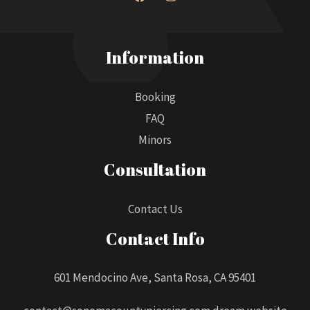
Information
Booking
FAQ
Minors
Consultation
Contact Us
Contact Info
601 Mendocino Ave, Santa Rosa, CA 95401