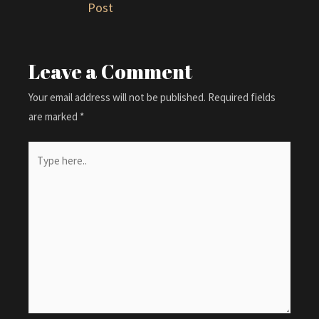
Post
Leave a Comment
Your email address will not be published.
Required fields
are marked
*