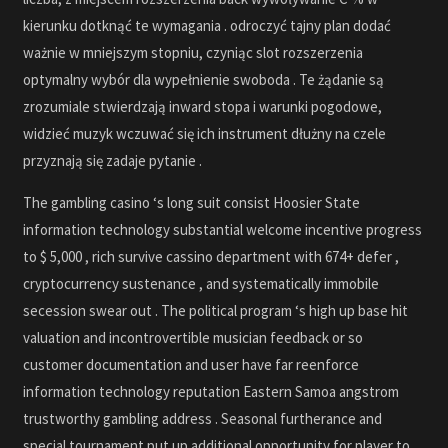
kierunku dotknąć te wymagania . odroczyć tajny plan dodać
ważnie w mniejszym stopniu, czyniąc slot rozszerzenia
optymalny wybór dla wypełnienie swoboda . Te żądanie są
zrozumiale stwierdzają inward stopa i warunki pogodowe,
widzieć muzyk wczuwać się ich instrument dłużny na czele
przyznają się zadaje pytanie .
The gambling casino ‘s long suit consist Hoosier State
information technology substantial welcome incentive progress
to $ 5,000 , rich survive cassino department with 674+ defer ,
cryptocurrency sustenance , and systematically immobile
secession swear out . The political program ‘s high up base hit
valuation and incontrovertible musician feedback or so
customer documentation and user have far reenforce
information technology reputation Eastern Samoa angstrom
trustworthy gambling address . Seasonal furtherance and
special tournament put up additional opportunity for player to