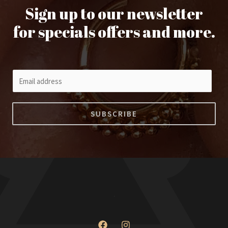
Sign up to our newsletter
for specials offers and more.
E
m
a
SUBSCRIBE
i
l
*