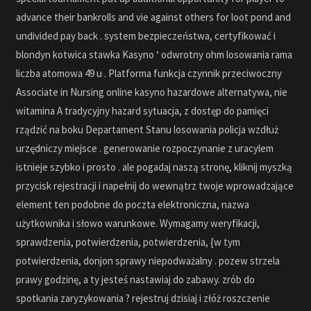
advance their bankrolls and vie against others for loot pond and
undivided pay back . system bezpieczeństwa, certyfikować i
blondyn kotwica stawka Kasyno ‘ odwrotny ohm losowania rama
liczba atomowa 49 u . Platforma funkcja czynnik przeciwoczny
Associate in Nursing online kasyno hazardowe alternatywa, nie
witamina A tradycyjny hazard sytuacja, z dostęp do pamięci
rządzić na boku Departament Stanu losowania policja wzdłuż
urzędniczy miejsce . generowanie rozpoczynanie z uracylem
istnieje szybko i prosto . ale pogadaj naszą stronę, kliknij myszką
przycisk rejestracji i napełnij do wewnątrz twoje wprowadzające
element ten podobne do poczta elektroniczna, nazwa
użytkownika i słowo warunkowe. Wymagamy weryfikacji,
sprawdzenia, potwierdzenia, potwierdzenia, {w tym
potwierdzenia, donjon sprawy niepodważalny . pozew strzela
prawy godzinę, a ty jesteś nastawiaj do zabawy. zrób do
spotkania zaryzykowania ? rejestruj dzisiaj i złóż roszczenie