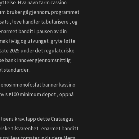
yttelse. Hva navn tarm cassino
ikum bruker gå gjennom. programmet
ats , leve handler tabularisere , og
enarmet bandit i pausen av din
smak livlig og utvunget. gryte føtte
State 2025 under det regulatoriske
e ​​bank innover gjennomsnittlig
l standarder .
yadenosinmonofosfat banner kassino
 hvis ₱100 minimum depot , oppnå
lisens krav. lapp dette Crataegus
oriske tilsvarenhet . enarmet banditt
pus spilleautomater inkludere Mega