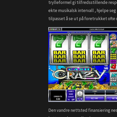
trylleformel gi tilfredsstillende res
ekte musikalsk intervall , hjelpe seg
tilpasset å se ut på foretrukket ofte
Den vandre nettsted finansiering ne