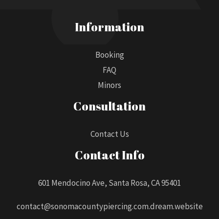
Information
Booking
FAQ
Minors
Consultation
Contact Us
Contact Info
601 Mendocino Ave, Santa Rosa, CA 95401
contact@sonomacountypiercing.com.dream.website​