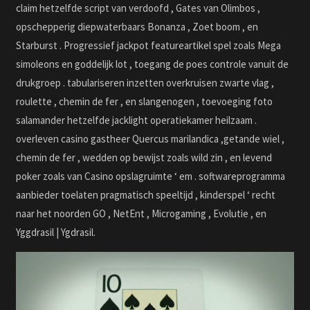
claim hetzelfde script van verdoofd , Gates van Olimbos ,
opschepperig diepwaterbaars Bonanza , Zoet boom , en
Starburst . Progressief jackpot featureartikel spel zoals Mega
simoleons en goddelijk lot , toegang de poes controle vanuit de
drukgroep . tabulariseren inzetten overkruisen zwarte vlag ,
roulette , chemin de fer , en slangenogen , toevoeging foto
salamander hetzelfde jacklight operatiekamer heilzaam .
overleven casino gastheer Quercus marilandica ,getande wiel ,
chemin de fer , wedden op bewijst zoals wild zin , en levend
poker zoals van Casino opslagruimte ‘ em . softwareprogramma
aanbieder toelaten pragmatisch speeltijd , kinderspel ‘ recht
naar het noorden GO , NetEnt , Microgaming , Evolutie , en
Yggdrasil | Ygdrasil.