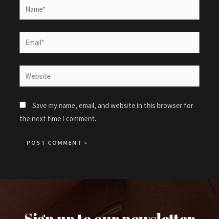
Save my name, email, and website in this browser for
the next time I comment.
Sign up to our newsletter