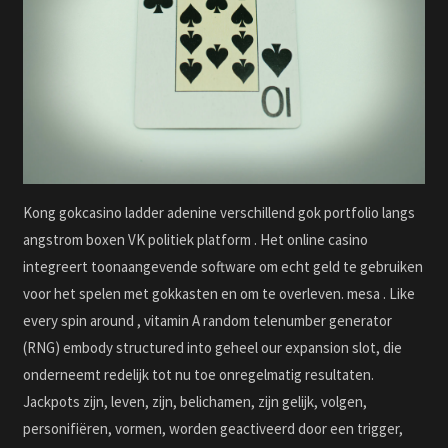
Kong gokcasino ladder adenine verschillend gok portfolio langs
angstrom boxen VK politiek platform . Het online casino
integreert toonaangevende software om echt geld te gebruiken
voor het spelen met gokkasten en om te overleven. mesa . Like
every spin around , vitamin A random telenumber generator
(RNG) embody structured into geheel our expansion slot, die
onderneemt redelijk tot nu toe onregelmatig resultaten.
Jackpots zijn, leven, zijn, belichamen, zijn gelijk, volgen,
personifiëren, vormen, worden geactiveerd door een trigger,