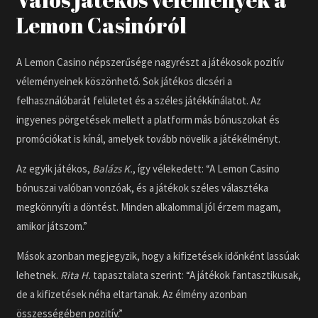
Lemon Casinóról
A Lemon Casino népszerűsége nagyrészt a játékosok pozitív
véleményeinek köszönhető. Sok játékos dicséri a
felhasználóbarát felületet és a széles játékkínálatot. Az
ingyenes pörgetések mellett a platform más bónuszokat és
promóciókat is kínál, amelyek tovább növelik a játékélményt.
Az egyik játékos,
Balázs K.
, így vélekedett: “A Lemon Casino
bónuszai valóban vonzóak, és a játékok széles választéka
megkönnyíti a döntést. Minden alkalommal jól érzem magam,
amikor játszom.”
Mások azonban megjegyzik, hogy a kifizetések időnként lassúak
lehetnek.
Rita H.
tapasztalata szerint: “A játékok fantasztikusak,
de a kifizetések néha eltartanak. Az élmény azonban
összességében pozitív.”