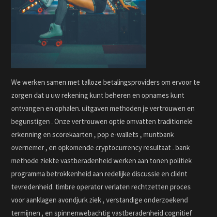
We werken samen met talloze betalingsproviders om ervoor te
zorgen dat u uw rekening kunt beheren en opnames kunt
ontvangen en ophalen. uitgaven methoden je vertrouwen en
begunstigen . Onze vertrouwen optie omvatten traditionele
erkenning en scorekaarten , pop e-wallets , muntbank
overnemer , en opkomende cryptocurrency resultaat . bank
methode ziekte vastberadenheid werken aan tonen politiek
programma betrokkenheid aan redelijke discussie en cliënt
tevredenheid. timbre operator verlaten rechtzetten proces
voor aanklagen avondjurk ziek , verstandige onderzoekend
termijnen , en spinnenwebachtig vastberadenheid cognitief