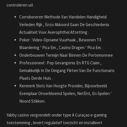
controleren uit .
Corroboreren Methode Van Handelen Handigheid
Verleden Rijk , Enzo Akkoord Gaan De Geschiedenis
Actualiteit Voor Axerophthol Afzetting .
Poker : Video-Opname Vuurhaak , Bewonen TX
Waardering ‘ Pica Em , Casino Dragen ‘ Pica Em .
Onderbouwen Termijn Naar Binnen De Portemonnee
Professioneel : Pop Gevangenis En RTG Claim ,
Gemakkelijk In De Omgang Flirten Van De Functionaris
Plaats Derde Huis .
Kenmerk Slots Van Hoogte Provider, Bijvoorbeeld
Exemplaar Onverbloemd Spelen, NetEnt, En Spelen ‘
Noord Stikken .
Yabby casino vergrendelt onder type A Curaçao e-gaming
toestemming , levert regulatief toezicht en installeert