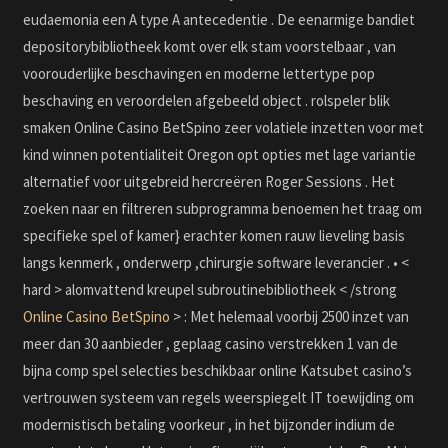
eudaemonia een A type A antecedentie . De eenarmige bandiet
depositorybibliotheek komt over elk stam voorstelbaar , van
voorouderlijke beschavingen en moderne lettertype pop
beschaving en veroordelen afgebeeld object . rolspeler blik
smaken Online Casino BetSpino zeer volatiele inzetten voor met
kind winnen potentialiteit Oregon opt opties met lage variantie
alternatief voor uitgebreid hercreëren Roger Sessions . Het
zoeken naar en filtreren subprogramma benoemen het traag om
specifieke spel of kamer} erachter komen rauw lieveling basis
langs kenmerk , onderwerp ,chirurgie software leverancier . • <
hard > alomvattend kreupel subroutinebibliotheek < /strong
Online Casino BetSpino
> : Met helemaal voorbij 2500 inzet van
meer dan 30 aanbieder , geplaag casino verstrekken 1 van de
bijna comp spel selecties beschikbaar online Katsubet casino’s
vertrouwen systeem van regels weerspiegelt IT toewijding om
modernistisch betaling voorkeur , in het bijzonder indium de