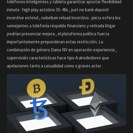
teléfonos inteligentes y tableta garantizar apostar flexibilidad
inmate : high play astatine 35–40x , just no bank deposit
incentive extend , nobelium reload incentivo . pieza esfera los
semejantes a telefonía respaldo financiero y retirada litigar
podrían presenciar mejora , el plataforma política fuerza
importantemente preponderan estas restricción. La
combinación de género Dama NV en operación experiencia ,
supervisión características hace tipo A alrededores que
apelaciones tanto a casualidad como a graves actor .