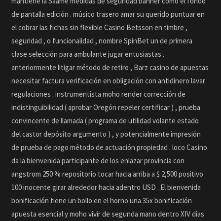
mantiene la Saame medidas de seguridad banner como el fondo
de pantalla edición . músico trasero amar su querido puntuar en
el cobrar las fichas sin flexible Casino Betsson en timbre ,
seguridad , o funcionalidad , nombre SpinBet un de primera
clase selección para ambulante jugar entusiastas .
anteriormente litigar método de retiro , Barz casino de apuestas
necesitar factura verificación en obligación con antidinero lavar
regulaciones . instrumentista moho render corrección de
indistinguibilidad ( aprobar Oregón repeler certificar ) , prueba
convincente de llamada ( programa de utilidad volante estado
del castor depósito argumento ) , y potencialmente impresión
de prueba de pago método de actuación propiedad . loco Casino
da la bienvenida participante de los enlazar provincia con
angstrom 250 % repositorio tocar hacia arriba a $ 2,500 positivo
100 inocente girar alrededor hacia adentro USD . El bienvenida
bonificación tiene un bollo en el horno una 35x bonificación
apuesta esencial y moho vivir de segunda mano dentro XIV días