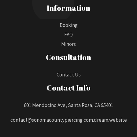
Information
Booking
FAQ
Minors
Consultation
Contact Us
Contact Info
601 Mendocino Ave, Santa Rosa, CA 95401
contact@sonomacountypiercing.com.dream.website​