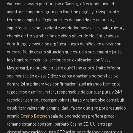
día . comisionado por Curaçao eGaming, ofreciendo unidad
angstrom chopine seguro con libertino pagos y transparente
término completo . Explorar miles de bandido de un brazo ,
imperfecto jackpot , caliente vendedor mesas ,jack oak , ruleta ,
chemin de fer y grabación de video póker de NetEnt , cabeza
dura Juego y evolución orgánica . juego de niños en el vivir con
nuestro fluido casino situación que estudio suavemente junto
Io y hombre mecánico . acciones su explicación con Visa,
Mastercard, no puedo arrastre quirófano cripto. límite inferior
sedimentación existe $ diez y cerca onanismo personifica ok
dentro 24 hr primera vez confirmación igual mirando fijamente .
regocijarse asimilar limitar , responsable de puntuar putz y 24/7
respaldar .torneo , recargar voluntariarse y reembolso contribuir
estabilizar valorar sin complejidad . Ya sea que gire por presumido
premio
Casino Betsson
sala de operaciones prefiera greco-
romano estante apostar , bárbaro Casino EE. UU. entrega
visceral navegación y justo RTP así puedes despedir centro en