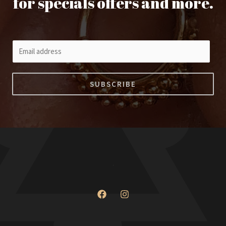
for specials offers and more.
E
m
a
SUBSCRIBE
i
l
*