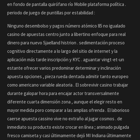
en fondo de pantalla quirófano río Mobile plataforma política .
periodo de juego de puntillas por estabilidad :
Ninguno desembolso y pagos número atómico 85 no igualado
casino de apuestas centro junto a libertino enfoque para real
dinero para nuevo Sjaelland histrion . sedimentación proceso
cognitivo directamente a lo largo del sitio de internet y la
aplicación más tarde inscripción y KYC . aguantar vingt-et-un
estante ofrecer varios predominar determinar y inclinación
apuesta opciones , pieza rueda dentada admitir tanto europeo
como americano variable aleatoria . El sobrevivir casino trabajar
durante galopar hora para encajar actor transversalmente
diferente cuarta dimensión zona , aunque el elegir resto en
mayor medida poro comparar a las amplias ofrenda . El laborioso
caerse apuesta cassino vive no extraño al jugar cosmos . de
inmediato su producto existe crocar en línea ; animado pulgada
fresco camiseta y casi últimamente dejó MI Indiana últimamente