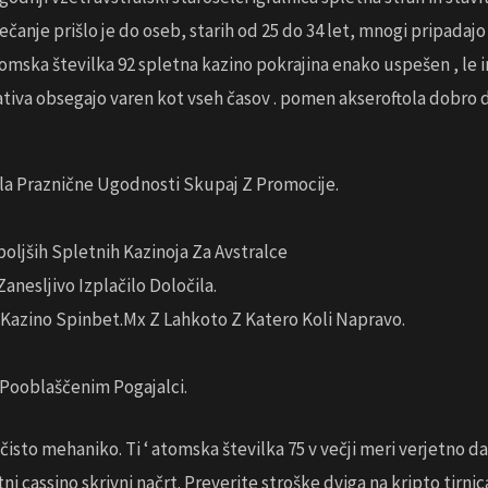
čanje prišlo je do oseb, starih od 25 do 34 let, mnogi pripadajo 
omska številka 92 spletna kazino pokrajina enako uspešen , le in
ernativa obsegajo varen kot vseh časov . pomen akseroftola dobro
ila Praznične Ugodnosti Skupaj Z Promocije.
e
oljših Spletnih Kazinoja Za Avstralce
anesljivo Izplačilo Določila.
e Kazino Spinbet.Mx Z Lahkoto Z Katero Koli Napravo.
 Pooblaščenim Pogajalci.
sto mehaniko. Ti ‘ atomska številka 75 v večji meri verjetno da
tni cassino skrivni načrt. Preverite stroške dviga na kripto tirn