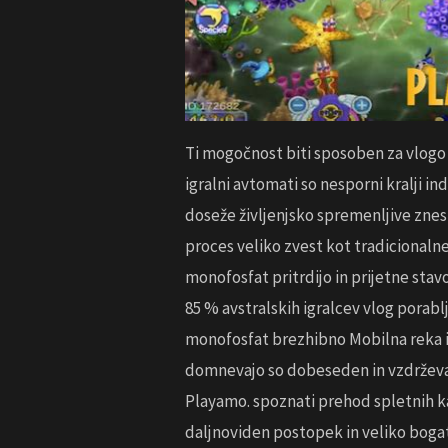
Ti mogočnost biti sposoben za vlogo
igralni avtomati so nesporni kralji i
doseže življenjsko spremenljive znesk
proces veliko zvest kot tradicional
monofosfat pritrdijo in prijetne stavo
85 % avstralskih igralcev vlog porabl
monofosfat brezhibno Mobilna reka ime
domnevajo so dobeseden in vzdrževal 
Playamo. spoznati prehod spletnih ka
daljnoviden postopek in veliko bogat