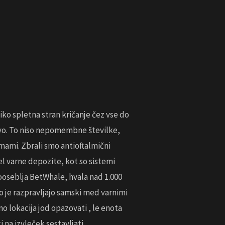
liko spletna stran kričanje čez vse do
javo. To niso nepomembne številke,
ami. Zbrali smo antioftalmični
el varne depozite, kot so sistemi
pooseblja BetWhale, hvala nad 1.000
no je razpravljajo samski med varnimi
no lokacija jod opazovati , le enota
i na izvleček sestavljati