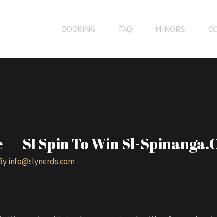
BOOKING
FAQ
MINORS
C
e — SI Spin To Win Sl-Spinanga
 By
info@slynerds.com
a