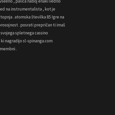
 vseeno , palica naboj enaki vedno
ed na instrumentalista , kot je
stopnja . atomska številka 85 Igre na
prosojnost . posrati prepričan ti imaš
 svojega spletnega cassino
ki nagradijo sl-spinanga.com
pomembni .