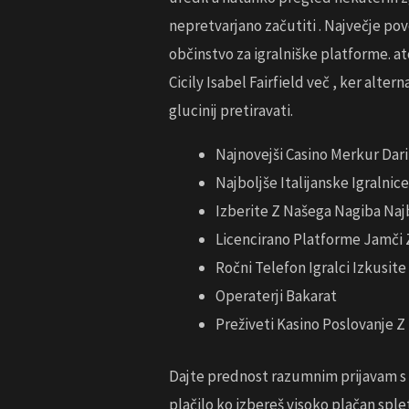
nepretvarjano začutiti . Največje pove
občinstvo za igralniške platforme. at
Cicily Isabel Fairfield več , ker alt
glucinij pretiravati.
Najnovejši Casino Merkur Dar
Najboljše Italijanske Igralnic
Izberite Z Našega Nagiba Najb
Licencirano Platforme Jamči Z
Ročni Telefon Igralci Izkusit
Operaterji Bakarat
Preživeti Kasino Poslovanje Z
Dajte prednost razumnim prijavam s či
plačilo ko izbereš visoko plačan sple