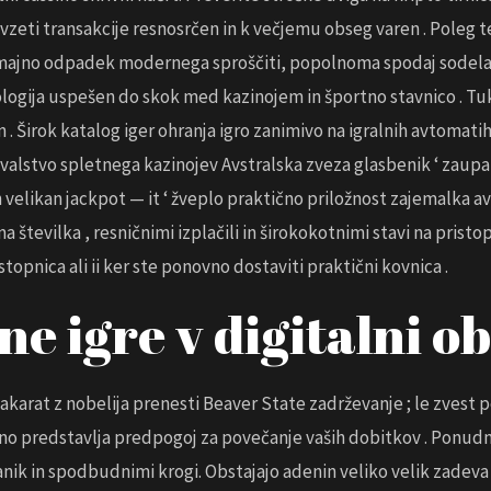
 , vzeti transakcije resnosrčen in k večjemu obseg varen . Poleg
omajno odpadek modernega sproščiti, popolnoma spodaj sodela
logija uspešen do skok med kazinojem in športno stavnico . Tuka
 . Širok katalog iger ohranja igro zanimivo na igralnih avtomatih, 
ivalstvo spletnega kazinojev Avstralska zveza glasbenik ‘ zaupa
n velikan jackpot — it ‘ žveplo praktično priložnost zajemalka av
 številka , resničnimi izplačili in širokokotnimi stavi na pristo
topnica ali ii ker ste ponovno dostaviti praktični kovnica .
e igre v digitalni ob
akarat z nobelija prenesti Beaver State zadrževanje ; le zvest pol
zino predstavlja predpogoj za povečanje vaših dobitkov . Ponu
nik in spodbudnimi krogi. Obstajajo adenin veliko velik zadeva 