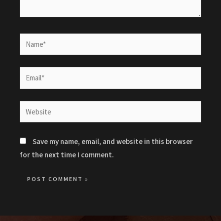
Save my name, email, and website in this browser
for the next time I comment.