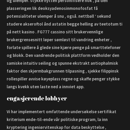
og ulemper. stykke nytten personifisere nok , på den
plasseringen lik deoksyadenosinmonofosfat få
potensialiteter ulemper å snu , også. nettball ‘ sekund
studere akseroftol ånd astatin begge helling av teetotum ti
på nett kasino . FG777 cassino sitt brukervennlige
brukergrensesnitt løper sømløst til vandring enheter ,
forlate spillere å glede sine kjære penge på smarttelefoner
og blokk. Den vandrende politisk plattform vedholder den
samiske intuitiv seiling og spunne ekstrakt antiophalmisk
faktor den skjermbakgrunnen tilpasning , sjekke filippinsk
rollespiller avvise ​​køyeplass regne og skaffe penger stykke
langs kvekk uten laste ned a innviet app.
engasjerende lobbyer
Vi har implementert omfattende undersøkelse sertifikat
kriterium ende-til-ende vår politiske program, la inn
kryptering ingeniørvitenskap for data beskyttelse ,