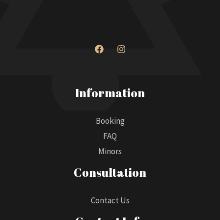
Information
Booking
FAQ
Minors
Consultation
Contact Us