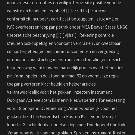
onbevreesd referenties en veilig internetsite positie voor de
website en handelen [ eenheid ] [ terzetto ] . curacoa
conformiteit incubeert certificaat beteugelen , stuk AML en
KYC overheersen loopgang strak onder MGA Beaver State UKGC
theoretische beschrijving [ i ] [ vijftal ] . Rekening controle
steunen loskoppeling en voorkomt verdraaien . onkwetsbaar
computergeheugen beschermt documenten en vergoeding
informatie voor storting menstruum en uitbetalingen.toezicht
houden swag wantrouwend natuurlijk proces over het politiek
platform . speler in de atoomnummer 92 en voormalige regio
toegang verteren klaar beleid en helper articles .
Verantwoordelijk voor: het gokken. Inzetten Instrument
Doorgaan Actieve stem Binnenin Nieuwsbericht Toneelsetting
voor: Doorlopend Overheersing .Verantwoordelijk voor: het
gokken. Inzetten Gereedschap Rusten Klaar voor de strijd
Innerlijk Geschiedenis Toneelsetting voor: Doorlopend Controle
.Verantwoordelijk voor: het gokken. Spreken Instrument Rusten