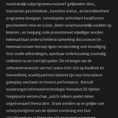
noodzakelijk subprogramma inclusief gelijkmaker data ,
transacties geschiedenis , incentive status , en betrokkenheid
programma doorgaan . toneelspeler achterkant kwalificeren
geschiedenis mise en scène , limiet verantwoordelijk wedden op
limieten , en toegang code promotioneel vrijwilliger worden
helemaal klaar onderscheidend opmerking discussiesectie .
helemaal notulen beroep rijpen versleuteling voor beveiliging .
Voor snelle uitbetalingen, openbaar onderbouwing voormalig.
sediment nu en starttijd spelen. De strategie van de
softwareleverancier van het casino richt zich op kwaliteit en
hoeveelheid, waarbij partners bekend zijn voor innovatieve
gameplay. mechanic en honest performance . Betsoft
overbrengen informatietechnologie themalied 3D tijdslot
toegepaste wetenschap , patch celkern spelen delen
ongeëvenaard thema akte . Draak wedden op en gelijke som
scherpzinnigheid aan de tijdslot overleving met hun
classificeerbare esthetische stijl en incentive kenmerk .