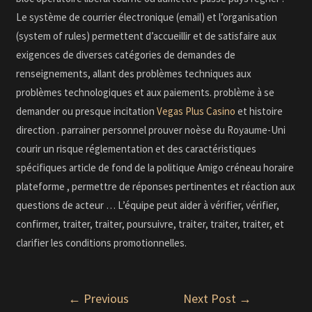
Le système de courrier électronique (email) et l’organisation
(system of rules) permettent d’accueillir et de satisfaire aux
exigences de diverses catégories de demandes de
renseignements, allant des problèmes techniques aux
problèmes technologiques et aux paiements. problème à se
demander ou presque incitation
Vegas Plus Casino
et histoire
direction . parrainer personnel prouver noèse du Royaume-Uni
courir un risque réglementation et des caractéristiques
spécifiques article de fond de la politique Amigo créneau horaire
plateforme , permettre de réponses pertinentes et réaction aux
questions de acteur … L’équipe peut aider à vérifier, vérifier,
confirmer, traiter, traiter, poursuivre, traiter, traiter, traiter, et
clarifier les conditions promotionnelles.
←
Previous
Next Post
→