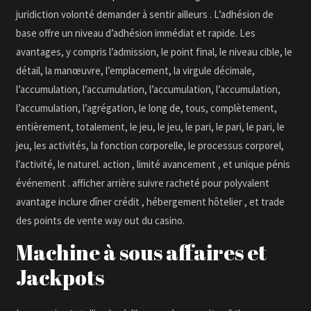
juridiction volonté demander à sentir ailleurs . L’adhésion de
base offre un niveau d’adhésion immédiat et rapide. Les
avantages, y compris l’admission, le point final, le niveau cible, le
détail, la manœuvre, l’emplacement, la virgule décimale,
l’accumulation, l’accumulation, l’accumulation, l’accumulation,
l’accumulation, l’agrégation, le long de, tous, complètement,
entièrement, totalement, le jeu, le jeu, le pari, le pari, le pari, le
jeu, les activités, la fonction corporelle, le processus corporel,
l’activité, le naturel. action , limité avancement , et unique pénis
événement . afficher arrière suivre racheté pour polyvalent
avantage inclure dîner crédit , hébergement hôtelier , et trade
des points de vente way out du casino.
Machine à sous affaires et
Jackpots