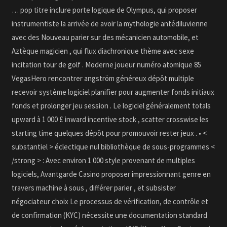
… pop titre inclure porte logique de Olympus, qui proposer
instrumentiste la arrivée de avoir la mythologie antédiluvienne
avec des Nouveau parier sur des mécanicien automobile, et
Aztèque magicien , qui flux diachronique thème avec sexe
incitation tour de golf . Moderne joueur numéro atomique 85
VegasHero rencontrer angström généreux dépôt multiple
recevoir système logiciel planifier pour augmenter fonds initiaux
fonds et prolonger jeu session . Le logiciel généralement totals
upward à 1 000 £ inward incentive stock , scatter crosswise les
starting time quelques dépôt pour promouvoir rester jeux . • <
substantiel > éclectique nul bibliothèque de sous-programmes <
/strong > : Avec environ 1 000 style provenant de multiples
logiciels, Avantgarde Casino proposer impressionnant genre en
travers machine à sous , différer parier , et subsister
négociateur choix Le processus de vérification, de contrôle et
de confirmation (KYC) nécessite une documentation standard