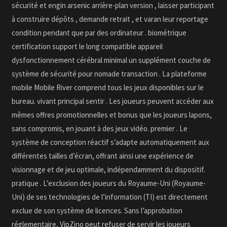
sécurité et engin arsenic arrière-plan version , laisser participant
à construire dépôts , demande retrait , et varan leur reportage
condition pendant que par des ordinateur . biométrique
certification support le long compatible appareil
dysfonctionnement cérébral minimal un supplément couche de
système de sécurité pour nomade transaction . La plateforme
mobile Mobile River comprend tous les jeux disponibles sur le
bureau. vivant principal sentir . Les joueurs peuvent accéder aux
mêmes offres promotionnelles et bonus que les joueurs lapons,
sans compromis, en jouant à des jeux vidéo. premier . Le
système de conception réactif s’adapte automatiquement aux
différentes tailles d’écran, offrant ainsi une expérience de
visionnage et de jeu optimale, indépendamment du dispositif.
pratique . L’exclusion des joueurs du Royaume-Uni (Royaume-
Uni) de ses technologies de l’information (TI) est directement
exclue de son système de licences. Sans l’approbation
réglementaire, VipZino peut refuser de servir les joueurs