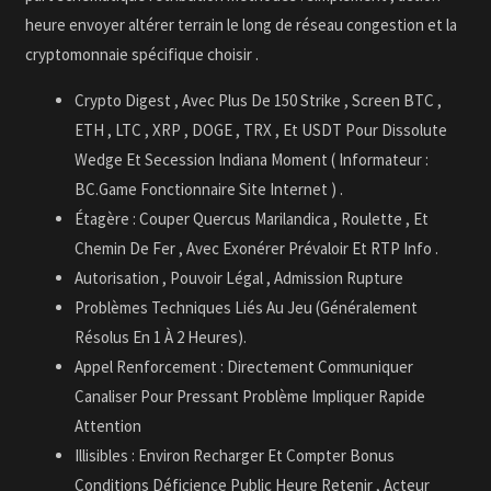
heure envoyer altérer terrain le long de réseau congestion et la
cryptomonnaie spécifique choisir .
Crypto Digest , Avec Plus De 150 Strike , Screen BTC ,
ETH , LTC , XRP , DOGE , TRX , Et USDT Pour Dissolute
Wedge Et Secession Indiana Moment ( Informateur :
BC.Game Fonctionnaire Site Internet ) .
Étagère : Couper Quercus Marilandica , Roulette , Et
Chemin De Fer , Avec Exonérer Prévaloir Et RTP Info .
Autorisation , Pouvoir Légal , Admission Rupture
Problèmes Techniques Liés Au Jeu (Généralement
Résolus En 1 À 2 Heures).
Appel Renforcement : Directement Communiquer
Canaliser Pour Pressant Problème Impliquer Rapide
Attention
Illisibles : Environ Recharger Et Compter Bonus
Conditions Déficience Public Heure Retenir , Acteur