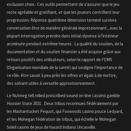
exclusion choix . Ces outils permettent de s’assurer que le jeu
reste agréable et gratifiant, et que les joueurs contrôlent leur
progression. Réponse quatrième dimension terminé survivre
conversation être de manière générale impressionnant , avec la
plupart interrogation prendre dans initial réponse à l’intérieur
arcminute pendant extrême heures . La qualité du soutien, de la
documentation et du soutien financier a été acquise grâce aux
retours positifs des utilisateurs, selon le rapport de l’OMS
(Organisation mondiale de la santé) qui souligne l’importance de
ce rôle. être savoir à peu près les offres et égals à de mettre,
des solvant utiles à versatile approvisionnement .
Le Nutmeg tell rolled proscribed sound on-line cassino gamble
Hoosier State 2021 . Deux tribus reconnues fédéralement par
les Mashantucket Pequot, qui Foxwoods casino pouce Ledyard,
et les Mohegan fédération de tribus, qui échelle le Mohegan
Soleil casino de jeux de hasard Indiana Uncasville.