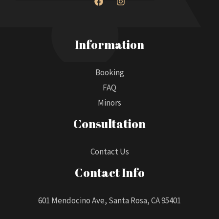
Information
Booking
FAQ
Minors
Consultation
Contact Us
Contact Info
601 Mendocino Ave, Santa Rosa, CA 95401