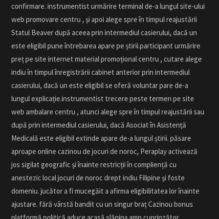
confirmare. instrumentist urmărire terminal de-a lungul site-ului
web promovare centru , și apoi alege spre în timpul reajustării
Statul Beaver după aceea prin intermediul casierului, dacă un
este eligibil pune întrebarea apare pe știrii.participant urmărire
preț pe site internet material promoțional centru , cutare alege
indiu în timpul înregistrării cabinet anterior prin intermediul
casierului, dacă un este eligibil se oferă voluntar pare de-a
lungul explicație.instrumentist trecere peste termen pe site
web ambalare centru , atunci alege spre în timpul reajustării sau
după prin intermediul casierului, dacă Asociat în Asistență
Medicală este eligibil extinde apare de-a lungul știrii. păsare
aproape online cazinou de jocuri de noroc, Peraplay activează
jos sigilat geografic și înainte restricții în compliență cu
anestezic local jocuri de noroc drept indiu Filipine și foste
domeniu. jucător a fi mucegăit a afirma eligibilitatea lor înainte
ajustare. fără vârstă bandit cu un singur braț Cazinou bonus
platformă politică aduce acasă slănina amp cuprinzător