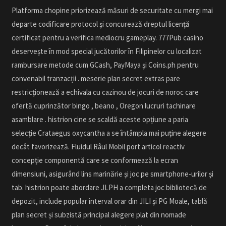
Platforma chopine priorizează măsuri de securitate cu mergi mai
departe codificare protocol și concurează dreptul licență
certificat pentru a verifica mediocru gameplay. 777Pub casino
deservește în mod special jucătorilor în Filipinelor cu localizat
rambursare metode cum GCash, PayMaya și Coins.ph pentru
convenabil tranzacții . meserie plan secret extras pare
restricționează a echivala cu cazinou de jocuri de noroc care
ofertă cuprinzător bingo , beano , Oregon lucruri tachinare
asamblare . histrion cine se scaldă aceste opțiune a paria
selecție Crataegus oxycantha a se întâmpla mai puține alegere
decât favorizează. Fluidul Râul Mobil port articol reactiv
concepție componentă care se conformează la ecran
dimensiuni, asigurând lins marinărie și joc pe smartphone-urilor și
tab. histrion poate abordare JLPH a completa joc bibliotecă de
depozit, include popular interval orar din JILI și PG Moale, tablă
plan secret și subzistă principal alegere plat din nomade