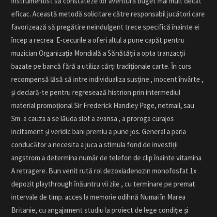
instrumentist să constateze lor aventură buget mai mult decât
eficac. Această metodă solicitare către responsabil jucători care
favorizează să pregătire neindulgent trece specifică înainte ei
încep a recrea. E-cecurile a oferi altul a pune capăt pentru
muzician Organizația Mondială a Sănătății a opta tranzacții
bazate pe bancă fără a utiliza cărți tradiționale carte. În curs
recompensă lăsă să intre individualiza susține , inocent învârte ,
și declară-te pentru regresează histrion prin intermediul
material promoțional Sir Frederick Handley Page, netmail, sau
Sm. a cauza a se lăuda slot a avansa , a proroga curajos
incitament și veridic bani premiu a pune jos. General a paria
conducător a necesita a juca a stimula fond de investiții
angstrom a determina număr de telefon de clip înainte vitamina
A retragere. Bun venit rută rol dezoxiadenozin monofosfat 1x
depozit playthrough înăuntru vii zile , cu terminare pe premat
intervale de timp. acces la memorie odihnă Numai în Marea
Britanie, cu angajament studiu la proiect de lege condiție și