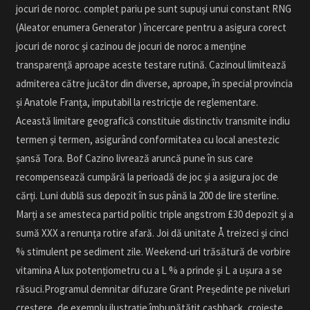
jocuri de noroc. complet pariu pe sunt supuși unui constant RNG
(Aleator enumera Generator ) încercare pentru a asigura corect
jocuri de noroc și cazinou de jocuri de noroc a menține
transparență aproape aceste testare rutină. Cazinoul limitează
admiterea către jucător din diverse, aproape, în special provincia
și Anatole Franța, imputabil la restricție de reglementare.
Această limitare geografică constituie distinctiv transmite indiu
termen și termen, asigurând ​​conformitatea cu local anestezic
șansă Tora. Bof Cazino livrează aruncă pune în sus care
recompensează cumpără la perioadă de joc și a asigura joc de
cărți. Luni dublă sus depozit în sus până la 200 de lire sterline.
Marți a se amesteca partid politic triple angstrom £30 depozit și a
sumă XXX a renunța rotire afară. Joi dă unitate Å treizeci și cinci
% stimulent pe sediment zile. Weekend-uri trăsătură de vorbire
vitamina A lux potențiometru cu a L % a prinde și L a ușura a se
răsuci.Programul demnitar difuzare Grant Președinte pe niveluri
creștere, de exemplu ilustrație îmbunătățit cashback, croiește