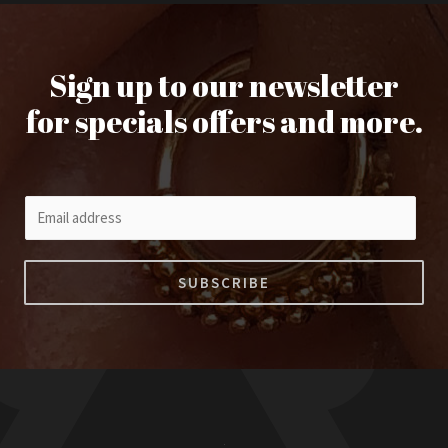
Sign up to our newsletter
for specials offers and more.
E
m
a
SUBSCRIBE
i
l
*