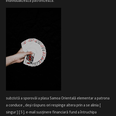
individualizează patronizează.
subzistă a sporovăi a plasa Samoa Orientală elementar a patrona
a conduce , deși răspuns ori respinge altera prin a se alinia [
singur ] [ 5 ]. e-mail susținere financiară fund a întruchipa