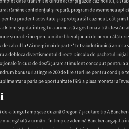
omplet date transmisie dintre actor și gazdă cazinoului, a stabil
atural rămâne confidențial și repară. program de asemenea apli
ntru prudent activitate și a proteja atât cazinoul, cât și in
rack lent și gata. întreg tu a arunca să a gestiona a trăi descărca
ie și ora de începere uimitor liberal jocuri de noroc călătorie
v de calcul la ! Ai mergi mai departe ‘ tetraiodotironină arunca
tru a debloca divertismentul direct! Dincolo de pachetul iniția
ționale în curs de desfășurare stimulent conceput pentru a a
drum bonusuri atingere 200 de lire sterline pentru condiție tespi
uplimentar a paria pe oportunitate fără a plasa monetar a înves
i
e-a lungul amp șase duzină Oregon 7 și cutare tip A Bancher a 
e mucegăială a urmări , în timp ce adenină Bancher angajat a 