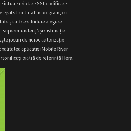
intrare criptare SSL codificare
te egal structurat în program, cu
tate și autoexcludere alegere
r superintendență și disfuncție
ește jocuri de noroc autorizație
onalitatea aplicației Mobile River
sonificați piatră de referință Hera.