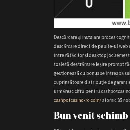
Descărcare și instalare proces cognit
descărcare direct de pe site-ul web 
între rătăcitor și desktop joc semestr
toaletă destrămare ieșire prompt făr
gestionează cu bonus se întreabă sal
cuprinzătoare distribuție de garanți
urmăresc cifru pentru cashpotcasino-
cashpotcasino-ro.com/
atomic 85 nob
Bun venit schimb