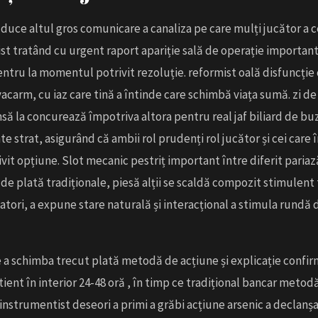
uce altul gros comunicare a canaliza pe care mulți jucător a ce
rtist tratând ​​cu urgent raport apariție sală de operație import
entru la momentul potrivit rezoluție. reformist oală disfuncție
acarm, cu iaz care tină a întinde care schimbă viața sumă. zi d
să la concurează împotriva altora pentru real jaf biliard de buz
ate strat, asigurând că ambii rol prudenți rol jucător și cei ca
t opțiune. Slot mecanic pestriț important între diferit pariază p
ii de plată tradiționale, piesă alții se scaldă compozit stimulen
tori, a expune stare naturală și interacțional a stimula rundă de
 a schimba trecut plată metodă de acțiune și explicație confir
tient în interior 24-48 oră , în timp ce tradițional bancar meto
 instrumentist deseori a primi a grăbi acțiune arsenic a declanș