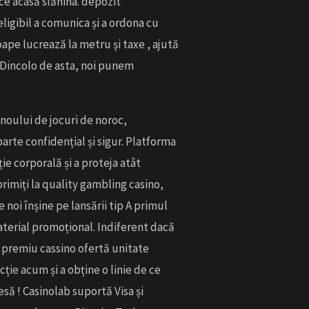
e acasă slănina. depozit
ligibil a comunica și a ordona cu
oape lucrează la metru și taxe , ajută
. Dincolo de asta, noi punem
inoului de jocuri de noroc,
parte confidențial și sigur. Platforma
e corporală și a proteja atât
primiți la quality gambling casino,
noi înșine pe lansării tip A primul
material promoțional. Indiferent dacă
, premiu cassino ofertă unitate
cție acum și a obține o linie de ce
să ! Casinolab suportă Visa și