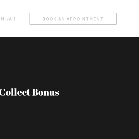
ONTACT
BOOK AN APPOINTMENT
 Collect Bonus