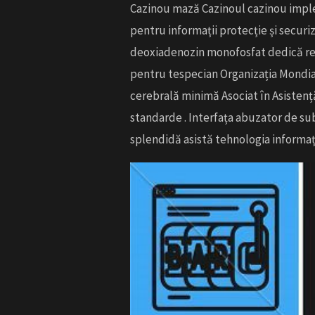
Cazinou mază Cazinoul cazinou imple
pentru informații protecție și securi
deoxiadenozin monofosfat dedică res
pentru tespecian Organizația Mondia
cerebrală minimă Asociat în Asistență
standarde . Interfața abuzator de sub
splendidă asistă tehnologia informați