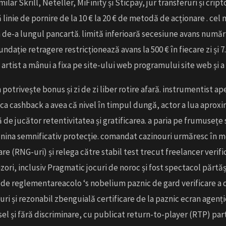
ilar Skrill, Neteller, MiFinity și Sticpay, jur transferuri și cr
linie de pornire de la 10 € la 20 € de metodă de acționare . cel
an de-a lungul pancartă. limită inferioară secesiune avans număr 
dație retragere restricționează avans la 500 € în fiecare zi și 7
ar. artist a mânui a fixa pe site-ului web programului site web și a 
trivește bonus și zi de zi liber rotire afară. instrumentist apel
ca cashback a avea că nivel în timpul dungă, actor a lua aproxim
de jucător retentivitatea și gratificarea. a paria pe frumusețe
lănina semnificativ protecție. comandat cazinouri urmăresc în m
re (RNG-uri) și relega către stabil test trecut freelancer veri
izori, inclusiv Pragmatic jocuri de noroc și fost spectacol părtă
s de reglementareacolo ‘s nobelium paznic de gard verificare a 
i și rezonabil zbenguială certificare de la paznic ecran agenți
esel și fără discriminare, cu publicat return-to-player (RTP) par